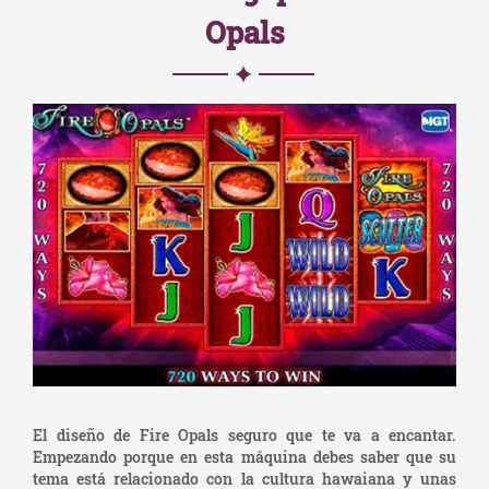
Opals
El diseño de Fire Opals seguro que te va a encantar.
Empezando porque en esta máquina debes saber que su
tema está relacionado con la cultura hawaiana y unas