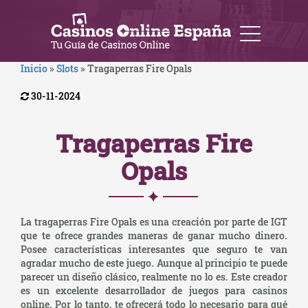
Inicio
»
Slots
»
Tragaperras Fire Opals
30-11-2024
Tragaperras Fire
Opals
La tragaperras Fire Opals es una creación por parte de IGT
que te ofrece grandes maneras de ganar mucho dinero.
Posee características interesantes que seguro te van
agradar mucho de este juego. Aunque al principio te puede
parecer un diseño clásico, realmente no lo es. Este creador
es un excelente desarrollador de juegos para casinos
online. Por lo tanto, te ofrecerá todo lo necesario para qué