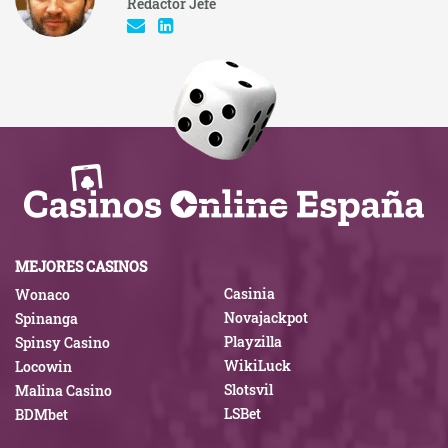
Redactor Jefe
MEJORES CASINOS
Casinia
Wonaco
Novajackpot
Spinanga
Playzilla
Spinsy Casino
WikiLuck
Locowin
Slotsvil
Malina Casino
LSBet
BDMbet