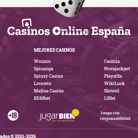
MEJORES CASINOS
Wonaco
Casinia
Spinanga
Novajackpot
Spinsy Casino
Playzilla
Locowin
WikiLuck
Malina Casino
Slotsvil
BDMbet
LSBet
Juega con
responsabilidad
vados © 2001-2026