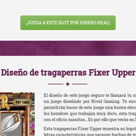
¡JUEGA A ESTE SLOT POR DINERO REAL!
Diseño de tragaperras Fixer Upper
El diseño de este juego seguro te llamará tu 
un juego diseñado por Rival Gaming. Te enco
permitirán hacer de este juego una buena elec
los hombres que trabajan muy duro, esta trag
con el oficio manitas., Es por ello que verás en l
Esta tragaperras Fixer Upper muestra su logoti
letras características que parecen hechas de ma