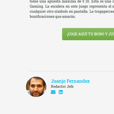
tiene una apuesta máxima de € 10. Esta es una c
Gaming. La escalera en este juego representa el 
cualquier otro símbolo en pantalla. La tragaperras
bonificaciones que amarás.
¡COGE AQUÍ TU BONO Y JU
Juanjo Fernandez
Redactor Jefe