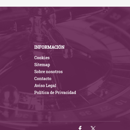
INFORMACIÓN
Cookies
Sitemap
Sobre nosotros
Contacto
Aviso Legal
Política de Privacidad