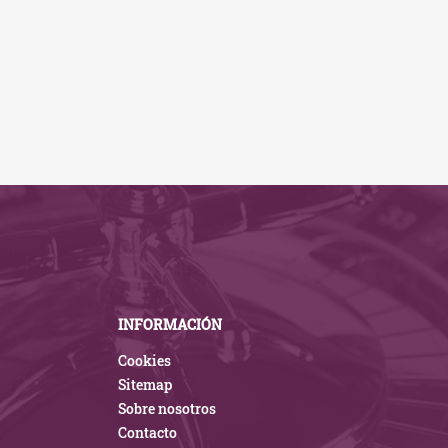
INFORMACIÓN
Cookies
Sitemap
Sobre nosotros
Contacto