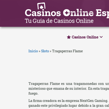
Casinos Online
Inicio
»
Slots
»
Tragaperras Flame
Tragaperras Flame es una tragamonedas con una 
misterioso que emana de su interior. En esta traga
fuego.
La firma creadora es la empresa NextGen Gaming. U
ganado este privilegiado lugar debido a la gran ca