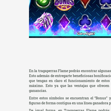
En la tragaperras Flame podrás encontrar algunas
Esto además de entregarte beneficiosas bonificac
que tengas en claro el funcionamiento de estos
máximo. Esto ya que las ventajas que ofrecen 
ganancias.
Entre estos símbolos se encuentran el “Bonus” y
figuras de forma contigua en una línea ganadora po
De igual forma, en Tragaperras Flame podrás e