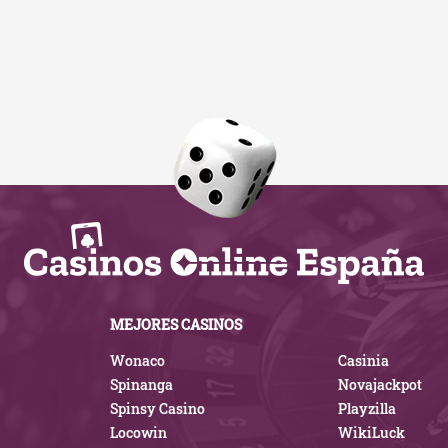
MEJORES CASINOS
Wonaco
Casinia
Spinanga
Novajackpot
Spinsy Casino
Playzilla
Locowin
WikiLuck