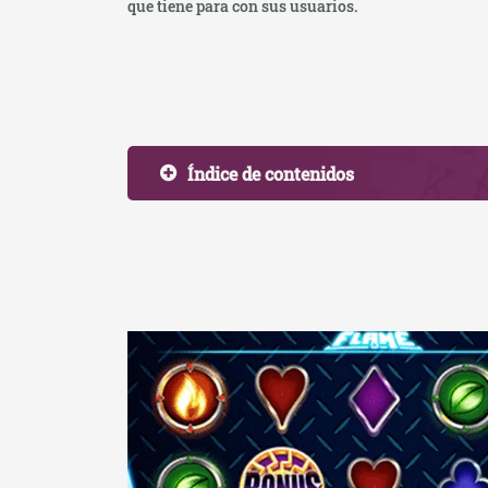
que tiene para con sus usuarios.
Índice de contenidos