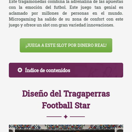
Este tragamonedas combina la adrenalina de las apuestas
con la emoción del futbol. Este juego tan genial es
aclamado por millones de personas en el mundo.
Microgaming ha salido de su zona de confort con este
juego y ofrece un slot con gran variedad innovaciones.
¡JUEGA A ESTE SLOT POR DINERO REAL!
Índice de contenidos
Diseño del Tragaperras
Football Star