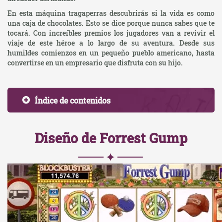
En esta máquina tragaperras descubrirás si la vida es como
una caja de chocolates. Esto se dice porque nunca sabes que te
tocará. Con increíbles premios los jugadores van a revivir el
viaje de este héroe a lo largo de su aventura. Desde sus
humildes comienzos en un pequeño pueblo americano, hasta
convertirse en un empresario que disfruta con su hijo.
Índice de contenidos
Diseño de Forrest Gump