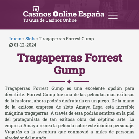
Inicio
»
Slots
»
Tragaperras Forrest Gump
01-12-2024
Tragaperras Forrest
Gump
Tragaperras Forrest Gump es una excelente opción para
divertirte. Forrest Gump fue una de las películas más exitosas
de la historia, ahora podrás disfrutarla en un juego. De la mano
de la exitosa empresa de slots Amaya llega esta increíble
máquina tragaperras. A través de esta podrás sentirte en la piel
del protagonista de tan exitosa obra del séptimo arte. La
empresa Amaya recrea la película sobre este icónico personaje.
Viajarás en la aventura que conmovió a miles de personas
alrededor del mundo.