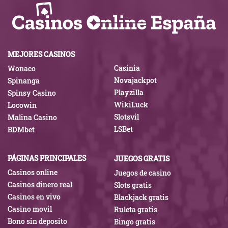
MEJORES CASINOS
Casinia
Wonaco
Novajackpot
Spinanga
Playzilla
Spinsy Casino
WikiLuck
Locowin
Slotsvil
Malina Casino
LSBet
BDMbet
PÁGINAS PRINCIPALES
JUEGOS GRATIS
Casinos online
Juegos de casino
Casinos dinero real
Slots gratis
Casinos en vivo
Blackjack gratis
Casino movil
Ruleta gratis
Bono sin deposito
Bingo gratis