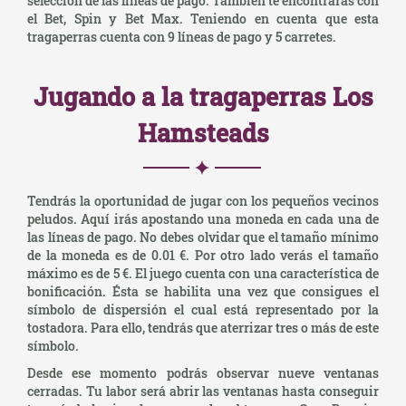
selección de las líneas de pago. También te encontrarás con
el Bet, Spin y Bet Max. Teniendo en cuenta que esta
tragaperras cuenta con 9 líneas de pago y 5 carretes.
Jugando a la tragaperras Los
Hamsteads
Tendrás la oportunidad de jugar con los pequeños vecinos
peludos. Aquí irás apostando una moneda en cada una de
las líneas de pago. No debes olvidar que el tamaño mínimo
de la moneda es de 0.01 €. Por otro lado verás el tamaño
máximo es de 5 €. El juego cuenta con una característica de
bonificación. Ésta se habilita una vez que consigues el
símbolo de dispersión el cual está representado por la
tostadora. Para ello, tendrás que aterrizar tres o más de este
símbolo.
Desde ese momento podrás observar nueve ventanas
cerradas. Tu labor será abrir las ventanas hasta conseguir