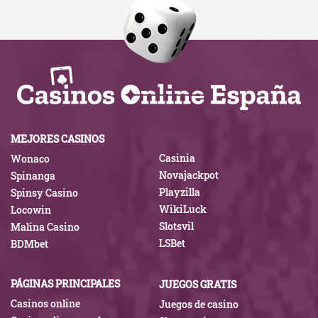
MEJORES CASINOS
Casinia
Wonaco
Novajackpot
Spinanga
Playzilla
Spinsy Casino
WikiLuck
Locowin
Slotsvil
Malina Casino
LSBet
BDMbet
PÁGINAS PRINCIPALES
JUEGOS GRATIS
Casinos online
Juegos de casino