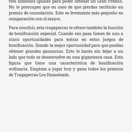
tres símbolos iguales para poder obtener un Gran Premio.
No te preocupes que en caso de que pierdas recibirás un
premio de consolación. Este es levemente más pequeño en
comparación con el mayor.
Para concluir, esta tragaperras te ofrece también la función
de bonificación especial. Cuando eso pasa tienes de uno a
cinco oportunidades para entrar en estos juegos de
bonificación. Siendo la mejor oportunidad para que puedas
obtener grandes ganancias. Esto lo harás sin dejar a un
lado que todo se desenvuelve en una gigantesca casa. Esta
figura que tiene una característica de bonificación
ordinaria. Empieza a jugar hoy y gana todos los premios
de Tragaperras Los Hamsteads.