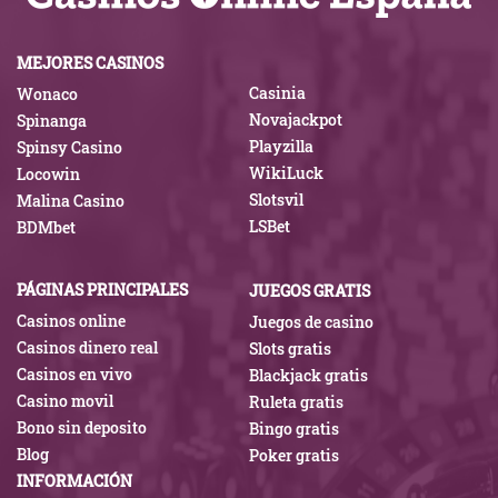
MEJORES CASINOS
Casinia
Wonaco
Novajackpot
Spinanga
Playzilla
Spinsy Casino
WikiLuck
Locowin
Slotsvil
Malina Casino
LSBet
BDMbet
PÁGINAS PRINCIPALES
JUEGOS GRATIS
Casinos online
Juegos de casino
Casinos dinero real
Slots gratis
Casinos en vivo
Blackjack gratis
Casino movil
Ruleta gratis
Bono sin deposito
Bingo gratis
Blog
Poker gratis
INFORMACIÓN