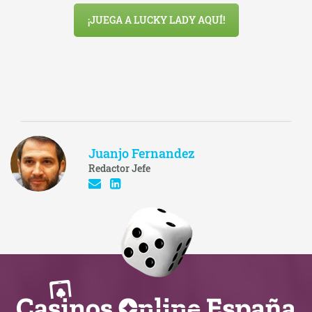
¡JUEGA A LUCKY LADY AQUÍ!
Juanjo Fernandez
Redactor Jefe