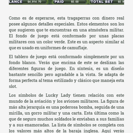
Como es de esperarse, esta tragaperras con dinero real
posee algunos detalles especiales. Estos elementos son los
que sugieren que te encuentras en una atmósfera militar.
El fondo de juego está conformado por unas placas
militares con un color verde. Este es un aspecto similar al
que es usado en uniformes de camuflaje.
El tablero de juego está conformado simplemente por un
fondo blanco. Verás que encima de este se deslizan las
diferentes figuras de juego. En síntesis, es un diseño
bastante sencillo pero agradable a la vista. Se adapta de
forma perfecta al tema estilizado y clásico que maneja esta
slot.
Los símbolos de Lucky Lady tienen relación con este
mundo de la aviación y los aviones militares. La figura de
más alta jerarquía es una poderosa bomba, seguida de una
mirilla, un gorro militar y una carta. Esta última como la
que de seguro muchos soldados le enviaban a sus familias
y a sus enamoradas. La lista de símbolos se completa con
los valores más altos de la baraja inglesa. Aquí verás