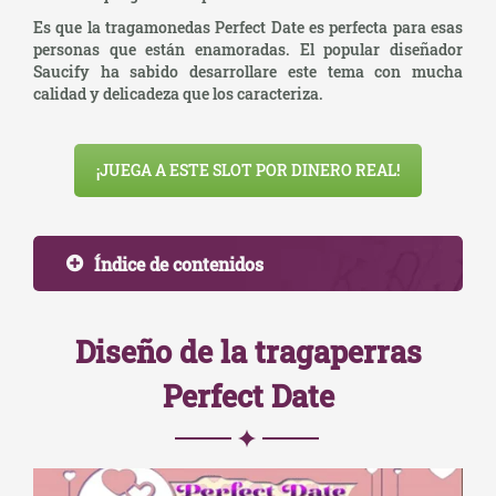
Es que la tragamonedas Perfect Date es perfecta para esas
personas que están enamoradas. El popular diseñador
Saucify ha sabido desarrollare este tema con mucha
calidad y delicadeza que los caracteriza.
¡JUEGA A ESTE SLOT POR DINERO REAL!
Índice de contenidos
Diseño de la tragaperras
Perfect Date