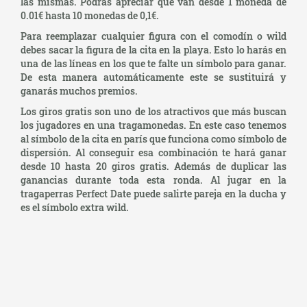
las mismas. Podrás apreciar que van desde 1 moneda de
0.01€ hasta 10 monedas de 0,1€.
Para reemplazar cualquier figura con el comodín o wild
debes sacar la figura de la cita en la playa. Esto lo harás en
una de las líneas en los que te falte un símbolo para ganar.
De esta manera automáticamente este se sustituirá y
ganarás muchos premios.
Los giros gratis son uno de los atractivos que más buscan
los jugadores en una tragamonedas. En este caso tenemos
al símbolo de la cita en parís que funciona como símbolo de
dispersión. Al conseguir esa combinación te hará ganar
desde 10 hasta 20 giros gratis. Además de duplicar las
ganancias durante toda esta ronda. Al jugar en la
tragaperras Perfect Date puede salirte pareja en la ducha y
es el símbolo extra wild.