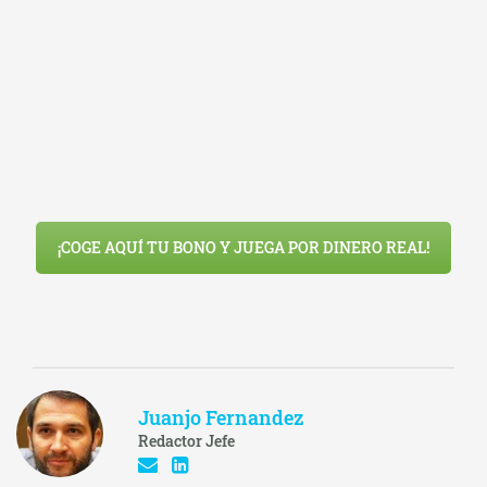
¡COGE AQUÍ TU BONO Y JUEGA POR DINERO REAL!
Juanjo Fernandez
Redactor Jefe