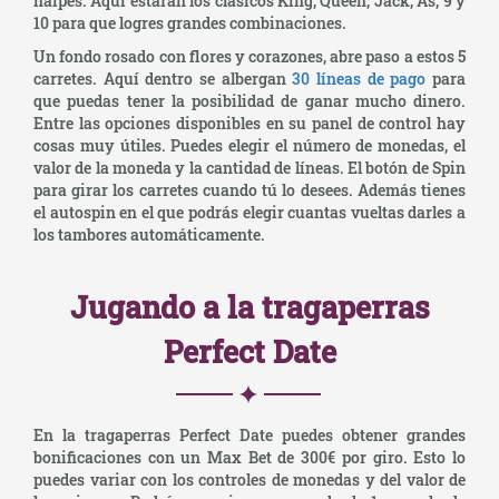
naipes. Aquí estarán los clásicos King, Queen, Jack, As, 9 y
10 para que logres grandes combinaciones.
Un fondo rosado con flores y corazones, abre paso a estos 5
carretes. Aquí dentro se albergan
30 líneas de pago
para
que puedas tener la posibilidad de ganar mucho dinero.
Entre las opciones disponibles en su panel de control hay
cosas muy útiles. Puedes elegir el número de monedas, el
valor de la moneda y la cantidad de líneas. El botón de Spin
para girar los carretes cuando tú lo desees. Además tienes
el autospin en el que podrás elegir cuantas vueltas darles a
los tambores automáticamente.
Jugando a la tragaperras
Perfect Date
En la tragaperras Perfect Date puedes obtener grandes
bonificaciones con un Max Bet de 300€ por giro. Esto lo
puedes variar con los controles de monedas y del valor de