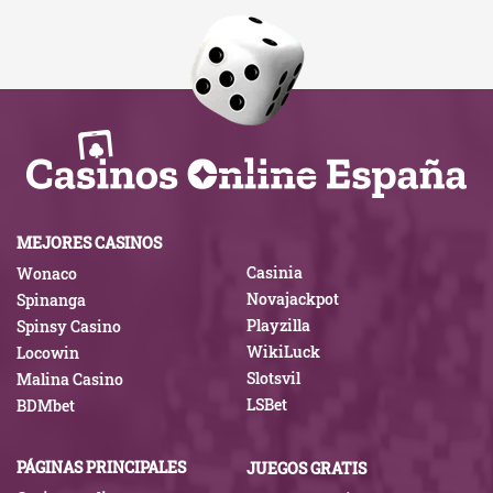
MEJORES CASINOS
Casinia
Wonaco
Novajackpot
Spinanga
Playzilla
Spinsy Casino
WikiLuck
Locowin
Slotsvil
Malina Casino
LSBet
BDMbet
PÁGINAS PRINCIPALES
JUEGOS GRATIS