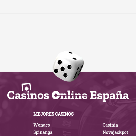
MEJORES CASINOS
Wonaco
Casinia
Spinanga
Novajackpot