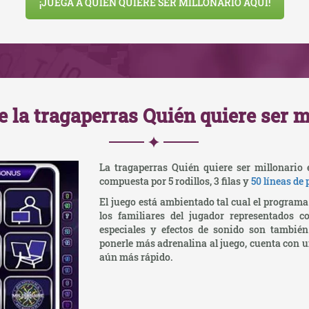
¡JUEGA A QUIÉN QUIERE SER MILLONARIO AQUÍ!
e la tragaperras Quién quiere ser m
La tragaperras Quién quiere ser millonario
compuesta por 5 rodillos, 3 filas y
50 líneas de
El juego está ambientado tal cual el programa
los familiares del jugador representados co
especiales y efectos de sonido son también
ponerle más adrenalina al juego, cuenta con u
aún más rápido.