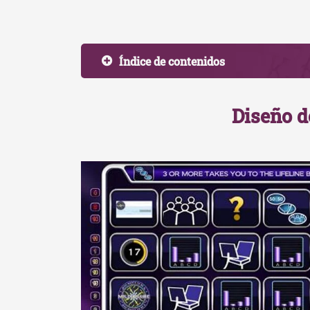
Índice de contenidos
Diseño d