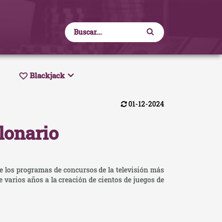
Blackjack
01-12-2024
lonario
e los programas de concursos de la televisión más
e varios años a la creación de cientos de juegos de