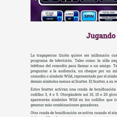
Jugando 
La tragaperras Quién quiere ser millonario cue
programa de televisión. Tales como: la silla neg
teléfono del comodín para llamar a un amigo. T
preguntar a la audiencia, un cheque por un mi
comodín o símbolo Wild, representado por el símbol
demás símbolos menos al Scatter. El Scatter, a su ve
Estos Scatter activan una ronda de bonificación
rodillos 3, 4 o 5. Otorgándote así 10, 15 o 20 gir
aparecerán símbolos Wild en los rodillos que 
generar más combinaciones ganadoras.
Otra ronda de bonificación se activa cuando el sím