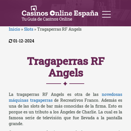
Inicio
»
Slots
»
Tragaperras RF Angels
01-12-2024
Tragaperras RF
Angels
La tragaperras RF Angels es otra de las
novedosas
máquinas tragaperras
de Recreativos Franco. Además es
una de las slots de bar más conocidas de la firma. Esto es
porque es un tributo a los Ángeles de Charlie. La cual es la
famosa serie de televisión que fue llevada a la pantalla
grande.