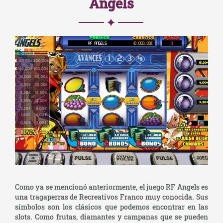
Angels
Como ya se mencionó anteriormente, el juego RF Angels es
una tragaperras de Recreativos Franco muy conocida. Sus
símbolos son los clásicos que podemos encontrar en las
slots. Como frutas, diamantes y campanas que se pueden