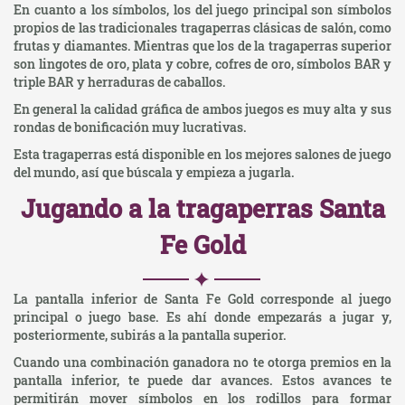
En cuanto a los símbolos, los del juego principal son símbolos
propios de las tradicionales tragaperras clásicas de salón, como
frutas y diamantes. Mientras que los de la tragaperras superior
son lingotes de oro, plata y cobre, cofres de oro, símbolos BAR y
triple BAR y herraduras de caballos.
En general la calidad gráfica de ambos juegos es muy alta y sus
rondas de bonificación muy lucrativas.
Esta tragaperras está disponible en los mejores salones de juego
del mundo, así que búscala y empieza a jugarla.
Jugando a la tragaperras Santa
Fe Gold
La pantalla inferior de Santa Fe Gold corresponde al juego
principal o juego base. Es ahí donde empezarás a jugar y,
posteriormente, subirás a la pantalla superior.
Cuando una combinación ganadora no te otorga premios en la
pantalla inferior, te puede dar avances. Estos avances te
permitirán mover símbolos en los rodillos para formar