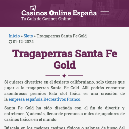
Inicio
»
Slots
»
Tragaperras Santa Fe Gold
01-12-2024
Tragaperras Santa Fe
Gold
Si quieres divertirte en el desierto californiano, solo tienes que
jugar a la tragaperras Santa Fe Gold. Allí podrás encontrar
asombrosos premios Esta slot física es una creación de
la
empresa española Recreativos Franco
.
Santa Fe Gold ha sido diseñada con el fin de divertir y
entretener. Y, además, llenar de premios a miles de jugadores de
casinos físicos en el mundo.
Búscala en los mejores casinos físicos o salones de juego del