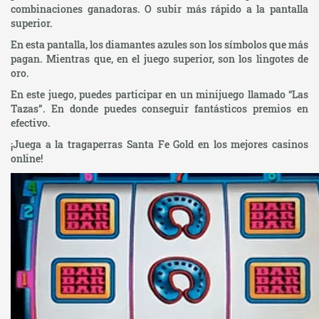
combinaciones ganadoras. O subir más rápido a la pantalla
superior.
En esta pantalla, los diamantes azules son los símbolos que más
pagan. Mientras que, en el juego superior, son los lingotes de
oro.
En este juego, puedes participar en un minijuego llamado “Las
Tazas”. En donde puedes conseguir fantásticos premios en
efectivo.
¡Juega a la tragaperras Santa Fe Gold en los mejores casinos
online!