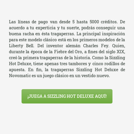
Las líneas de pago van desde 5 hasta 5000 créditos. De
acuerdo a tu experticia y tu suerte, podrás conseguir una
buena racha en ésta tragaperras. La principal inspiración
para este modelo clásico está en los primeros modelos de la
Liberty Bell. Del inventor alemán Charles Fey. Quien,
durante la época de la Fiebre del Oro, a fines del siglo XIX,
creó la primera tragaperras de la historia. Como la Sizzling
Hot Deluxe, tiene apenas tres tambores y cinco rodillos de
apuesta. En fin, la tragaperras Sizzling Hot Deluxe de
Novomatic es un juego clásico en un vestido nuevo.
¡JUEGA A SIZZLING HOT DELUXE AQUÍ!