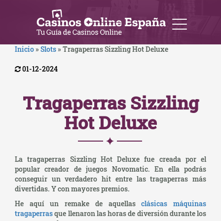
Inicio
»
Slots
»
Tragaperras Sizzling Hot Deluxe
01-12-2024
Tragaperras Sizzling
Hot Deluxe
La tragaperras Sizzling Hot Deluxe fue creada por el
popular creador de juegos Novomatic. En ella podrás
conseguir un verdadero hit entre las tragaperras más
divertidas. Y con mayores premios.
He aquí un remake de aquellas
clásicas máquinas
tragaperras
que llenaron las horas de diversión durante los