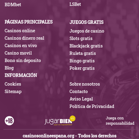
LSBet
BDMbet
PÁGINAS PRINCIPALES
JUEGOS GRATIS
Casinos online
Juegos de casino
Casinos dinero real
Slots gratis
Casinos en vivo
Blackjack gratis
Casino movil
Ruleta gratis
Bono sin deposito
Bingo gratis
Blog
Poker gratis
INFORMACIÓN
Cookies
Sobre nosotros
Sitemap
Contacto
Aviso Legal
Política de Privacidad
Juega con
responsabilidad
casinosonlineespana.org - Todos los derechos