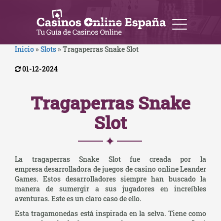
Inicio
»
Slots
»
Tragaperras Snake Slot
01-12-2024
Tragaperras Snake
Slot
La tragaperras Snake Slot fue creada por la
empresa desarrolladora de juegos de casino online Leander
Games. Estos desarrolladores siempre han buscado la
manera de sumergir a sus jugadores en increíbles
aventuras. Este es un claro caso de ello.
Esta tragamonedas está inspirada en la selva. Tiene como