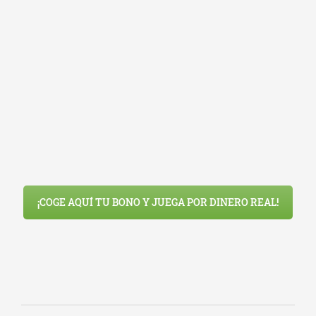
¡COGE AQUÍ TU BONO Y JUEGA POR DINERO REAL!