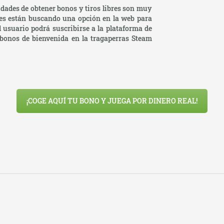
dades de obtener bonos y tiros libres son muy
enes están buscando una opción en la web para
l usuario podrá suscribirse a la plataforma de
 bonos de bienvenida en la tragaperras Steam
¡COGE AQUÍ TU BONO Y JUEGA POR DINERO REAL!