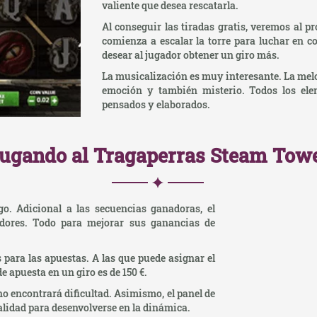
valiente que desea rescatarla.
Al conseguir las tiradas gratis, veremos al p
comienza a escalar la torre para luchar en co
desear al jugador obtener un giro más.
La musicalización es muy interesante. La melo
emoción y también misterio. Todos los ele
pensados y elaborados.
ugando al Tragaperras Steam Tow
go. Adicional a las secuencias ganadoras, el
cadores. Todo para mejorar sus ganancias de
 para las apuestas. A las que puede asignar el
e apuesta en un giro es de 150 €.
o encontrará dificultad. Asimismo, el panel de
lidad para desenvolverse en la dinámica.