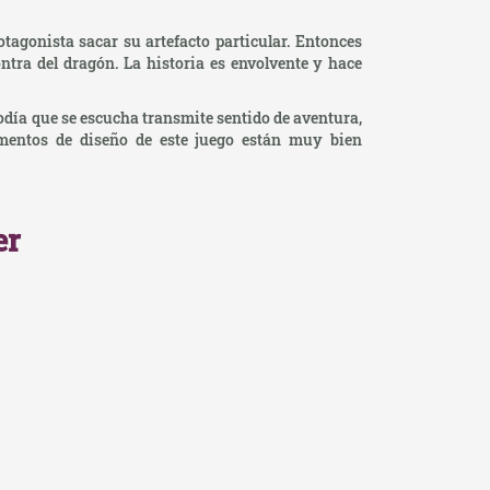
rotagonista sacar su artefacto particular. Entonces
ntra del dragón. La historia es envolvente y hace
día que se escucha transmite sentido de aventura,
mentos de diseño de este juego están muy bien
er