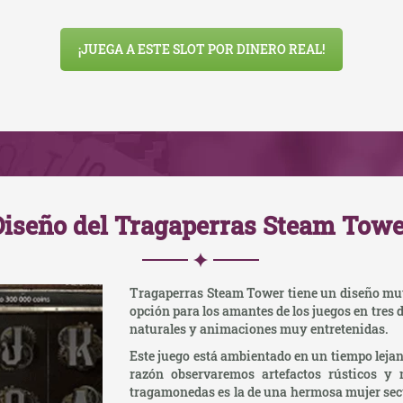
¡JUEGA A ESTE SLOT POR DINERO REAL!
Diseño del Tragaperras Steam Towe
Tragaperras Steam Tower tiene un diseño muy 
opción para los amantes de los juegos en tres
naturales y animaciones muy entretenidas.
Este juego está ambientado en un tiempo lejan
razón observaremos artefactos rústicos y 
tragamonedas es la de una hermosa mujer sec