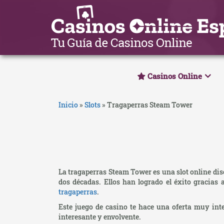
Casinos Online
Inicio
»
Slots
»
Tragaperras Steam Tower
La tragaperras Steam Tower es una slot online dis
dos décadas. Ellos han logrado el éxito gracias
tragaperras
.
Este juego de casino te hace una oferta muy int
interesante y envolvente.