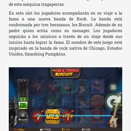
de esta máquina tragaperras.
En esta slot los jugadores acompañarán en su viaje a la
fama a una nueva banda de Rock. La banda está
conformada por tres hermanos, los Biscuit. Además de su
padre quien actúa como su manager. Los jugadores
seguirán a los músicos a través de un viaje desde sus
inicios hasta lograr la fama. El nombre de este juego está
inspirado en la banda de rock nativa de Chicago, Estados
Unidos, Smashing Pumpkins.