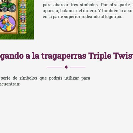
para abarcar tres símbolos. Por otra parte, 
apuesta, balance del dinero. Y también lo acu
en la parte superior rodeando al logotipo.
gando a la tragaperras Triple Twis
serie de símbolos que podrás utilizar para
encuentran: