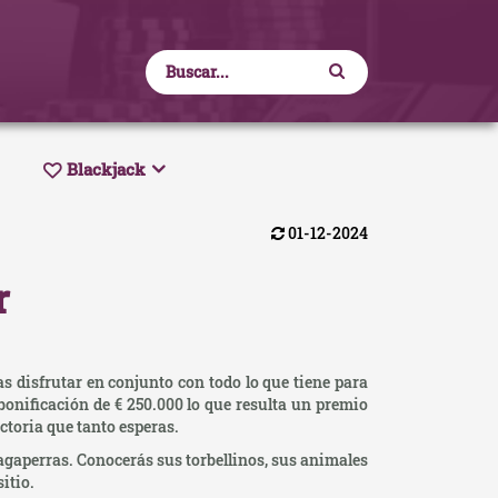
Blackjack
01-12-2024
r
as disfrutar en conjunto con todo lo que tiene para
bonificación de € 250.000 lo que resulta un premio
toria que tanto esperas.
ragaperras. Conocerás sus torbellinos, sus animales
itio.