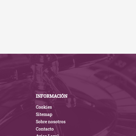
INFORMACIÓN
Cookies
Sitemap
Sobre nosotros
Contacto