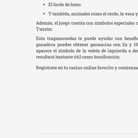
El fardo de heno.
Y también, animales como el cerdo, la vaca y 
Además, el juego cuenta con símbolos especiales ca
Twister.
Esta tragamonedas te puede ayudar con benefic
ganadora puedes obtener ganancias con 2x y 100x
aparece el símbolo de la veleta de izquierda a de
resultará bastante útil como bonificación.
Regístrate en tu casino online favorito y comienza 