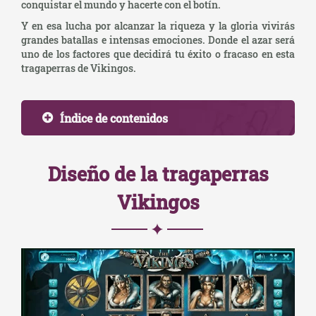
conquistar el mundo y hacerte con el botín.
Y en esa lucha por alcanzar la riqueza y la gloria vivirás
grandes batallas e intensas emociones. Donde el azar será
uno de los factores que decidirá tu éxito o fracaso en esta
tragaperras de Vikingos.
Índice de contenidos
Diseño de la tragaperras
Vikingos