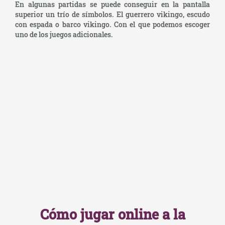
En algunas partidas se puede conseguir en la pantalla
superior un trío de símbolos. El guerrero vikingo, escudo
con espada o barco vikingo. Con el que podemos escoger
uno de los juegos adicionales.
Cómo jugar online a la