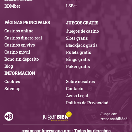
LSBet
BDMbet
PÁGINAS PRINCIPALES
JUEGOS GRATIS
Casinos online
Juegos de casino
Casinos dinero real
Slots gratis
Casinos en vivo
Blackjack gratis
Casino movil
Ruleta gratis
Bono sin deposito
Bingo gratis
Blog
Poker gratis
INFORMACIÓN
Cookies
Sobre nosotros
Sitemap
Contacto
Aviso Legal
Política de Privacidad
Juega con
responsabilidad
casinosonlineespana.org - Todos los derechos