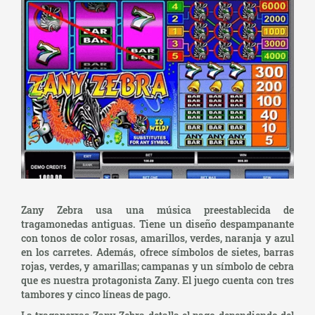
Zany Zebra usa una música preestablecida de
tragamonedas antiguas. Tiene un diseño despampanante
con tonos de color rosas, amarillos, verdes, naranja y azul
en los carretes. Además, ofrece símbolos de sietes, barras
rojas, verdes, y amarillas; campanas y un símbolo de cebra
que es nuestra protagonista Zany. El juego cuenta con tres
tambores y cinco líneas de pago.