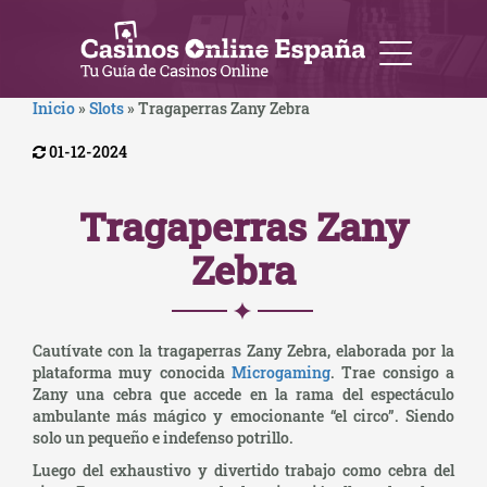
Inicio
»
Slots
»
Tragaperras Zany Zebra
01-12-2024
Tragaperras Zany
Zebra
Cautívate con la tragaperras Zany Zebra, elaborada por la
plataforma muy conocida
Microgaming
. Trae consigo a
Zany una cebra que accede en la rama del espectáculo
ambulante más mágico y emocionante “el circo”. Siendo
solo un pequeño e indefenso potrillo.
Luego del exhaustivo y divertido trabajo como cebra del