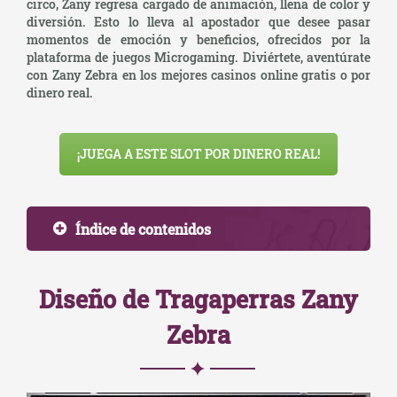
circo, Zany regresa cargado de animación, llena de color y
diversión. Esto lo lleva al apostador que desee pasar
momentos de emoción y beneficios, ofrecidos por la
plataforma de juegos Microgaming. Diviértete, aventúrate
con Zany Zebra en los mejores casinos online gratis o por
dinero real.
¡JUEGA A ESTE SLOT POR DINERO REAL!
Índice de contenidos
Diseño de Tragaperras Zany
Zebra