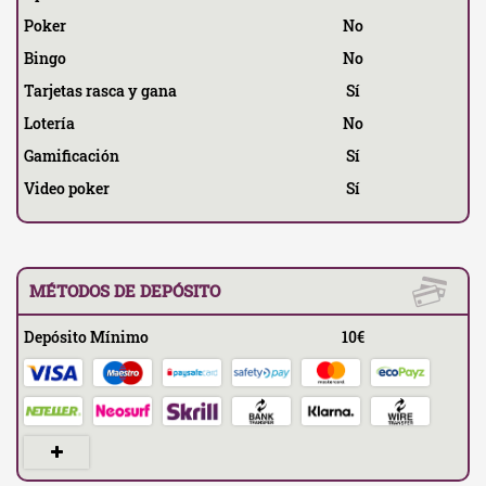
Poker
No
Bingo
No
Tarjetas rasca y gana
Sí
Lotería
No
Gamificación
Sí
Video poker
Sí
MÉTODOS DE DEPÓSITO
Depósito Mínimo
10€