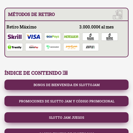
MÉTODOS DE RETIRO
Retiro Máximo
3.000.000€ al mes
ÍNDICE DE CONTENIDO
BONOS DE BIENVENIDA EN SLOTTOJAM
PROMOCIONES DE SLOTTO JAM Y CÓDIGO PROMOCIONAL
SLOTTO JAM JUEGOS