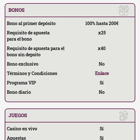
BONOS
Bono al primer depósito
100% hasta 200€
Requisito de apuesta
x25
para el bono
Requisito de apuesta para el
x40
bono sin depsito
Bono exclusivo
No
Términos y Condiciones
Enlace
Programa VIP
Sí
Bono diario
No
JUEGOS
Casino en vivo
Sí
Apuestas
Sí