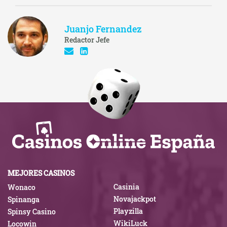
Juanjo Fernandez
Redactor Jefe
MEJORES CASINOS
Casinia
Wonaco
Novajackpot
Spinanga
Playzilla
Spinsy Casino
WikiLuck
Locowin