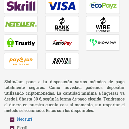
SlottoJam pone a tu disposición varios métodos de pago
totalmente seguros. Como novedad, podemos depositar
utilizando criptomonedas. La cantidad mínima a ingresar va
desde 1 € hasta 30 €, según la forma de pago elegida. Tendremos
el dinero en nuestra cuenta casi al momento, sin importar el
método seleccionado. Estos son los disponibles:
Neosurf
Skrill