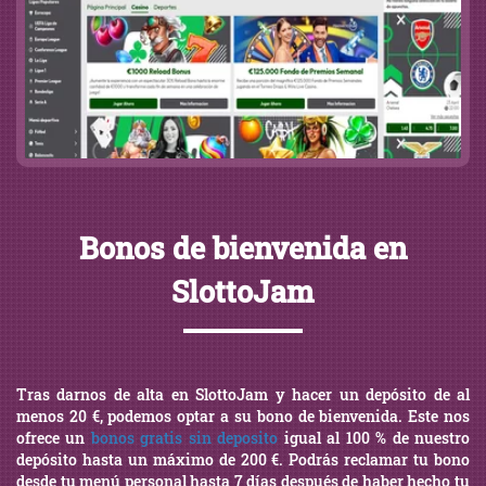
Bonos de bienvenida en
SlottoJam
Tras darnos de alta en SlottoJam y hacer un depósito de al
menos 20 €, podemos optar a su bono de bienvenida. Este nos
ofrece un
bonos gratis sin deposito
igual al 100 % de nuestro
depósito hasta un máximo de 200 €. Podrás reclamar tu bono
desde tu menú personal hasta 7 días después de haber hecho tu