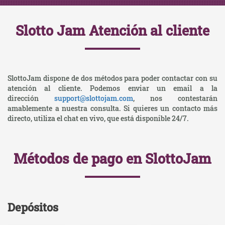
Slotto Jam Atención al cliente
SlottoJam dispone de dos métodos para poder contactar con su
atención al cliente. Podemos enviar un email a la
dirección
support@slottojam.com
, nos contestarán
amablemente a nuestra consulta. Si quieres un contacto más
directo, utiliza el chat en vivo, que está disponible 24/7.
Métodos de pago en SlottoJam
Depósitos