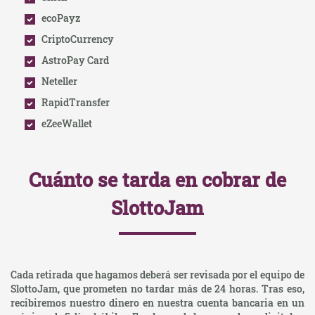
ecoPayz
CriptoCurrency
AstroPay Card
Neteller
RapidTransfer
eZeeWallet
Cuánto se tarda en cobrar de
SlottoJam
Cada retirada que hagamos deberá ser revisada por el equipo de
SlottoJam, que prometen no tardar más de 24 horas. Tras eso,
recibiremos nuestro dinero en nuestra cuenta bancaria en un