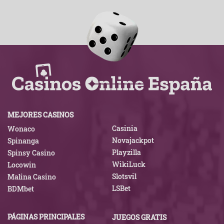
MEJORES CASINOS
Casinia
Wonaco
Novajackpot
Spinanga
Playzilla
Spinsy Casino
WikiLuck
Locowin
Slotsvil
Malina Casino
LSBet
BDMbet
PÁGINAS PRINCIPALES
JUEGOS GRATIS