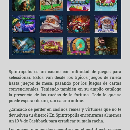
Spintropolis es un casino con infinidad de juegos para
seleccionar. Estos van desde los típicos juegos de ruleta
hasta juegos de mesa, pasando por los juegos de cartas
convencionales. Teniendo también en su amplio catálogo
la presencia de las ruedas de la fortuna. Todo lo que se
puede esperar de un gran casino online.
¿Cansado de perder en casinos reales y virtuales que no te
devuelven tu dinero? En Spintropolis encontraras al menos
un 10 % de Cashback para erradicar tu mala racha.
Los juegos que puedes encontrar en el portal web poseen