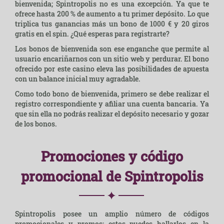
bienvenida; Spintropolis no es una excepción. Ya que te
ofrece hasta 200 % de aumento a tu primer depósito. Lo que
triplica tus ganancias más un bono de 1000 € y 20 giros
gratis en el spin. ¿Qué esperas para registrarte?
Los bonos de bienvenida son ese enganche que permite al
usuario encariñarnos con un sitio web y perdurar. El bono
ofrecido por este casino eleva las posibilidades de apuesta
con un balance inicial muy agradable.
Como todo bono de bienvenida, primero se debe realizar el
registro correspondiente y afiliar una cuenta bancaria. Ya
que sin ella no podrás realizar el depósito necesario y gozar
de los bonos.
Promociones y código
promocional de Spintropolis
Spintropolis posee un amplio número de códigos
promocionales y promos; estos puedes hallarlos en la