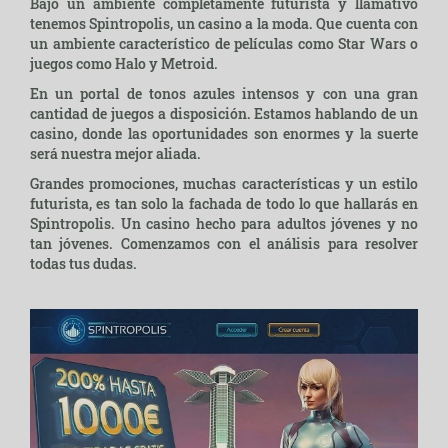
Bajo un ambiente completamente futurista y llamativo
tenemos Spintropolis, un casino a la moda. Que cuenta con
un ambiente característico de películas como Star Wars o
juegos como Halo y Metroid.
En un portal de tonos azules intensos y con una gran
cantidad de juegos a disposición. Estamos hablando de un
casino, donde las oportunidades son enormes y la suerte
será nuestra mejor aliada.
Grandes promociones, muchas características y un estilo
futurista, es tan solo la fachada de todo lo que hallarás en
Spintropolis. Un casino hecho para adultos jóvenes y no
tan jóvenes. Comenzamos con el análisis para resolver
todas tus dudas.