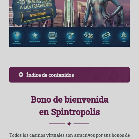
Índice de contenidos
Bono de bienvenida
en Spintropolis
Todos los casinos virtuales son atractivos por sus bonos de