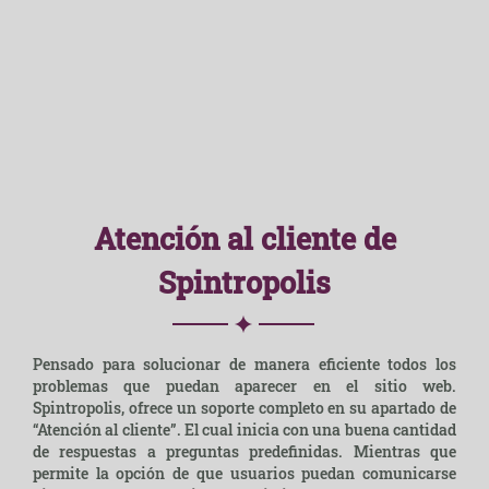
Atención al cliente de
Spintropolis
Pensado para solucionar de manera eficiente todos los
problemas que puedan aparecer en el sitio web.
Spintropolis, ofrece un soporte completo en su apartado de
“Atención al cliente”. El cual inicia con una buena cantidad
de respuestas a preguntas predefinidas. Mientras que
permite la opción de que usuarios puedan comunicarse