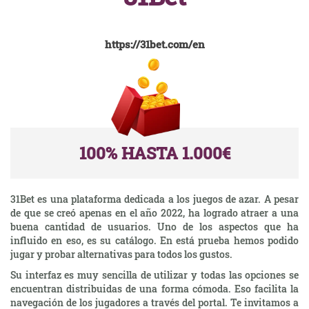
https://31bet.com/en
100% HASTA 1.000€
31Bet es una plataforma dedicada a los juegos de azar. A pesar
de que se creó apenas en el año 2022, ha logrado atraer a una
buena cantidad de usuarios. Uno de los aspectos que ha
influido en eso, es su catálogo. En está prueba hemos podido
jugar y probar alternativas para todos los gustos.
Su interfaz es muy sencilla de utilizar y todas las opciones se
encuentran distribuidas de una forma cómoda. Eso facilita la
navegación de los jugadores a través del portal. Te invitamos a