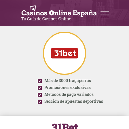
Más de 3000 tragaperras
Promociones exclusivas
Métodos de pago variados
Sección de apuestas deportivas
31Bet