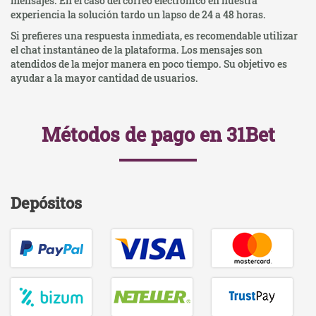
mensajes. En el caso del correo electrónico en nuestra
experiencia la solución tardo un lapso de 24 a 48 horas.
Si prefieres una respuesta inmediata, es recomendable utilizar
el chat instantáneo de la plataforma. Los mensajes son
atendidos de la mejor manera en poco tiempo. Su objetivo es
ayudar a la mayor cantidad de usuarios.
Métodos de pago en 31Bet
Depósitos