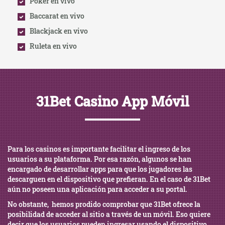
Poker en vivo
Baccarat en vivo
Blackjack en vivo
Ruleta en vivo
31Bet Casino App Móvil
Para los casinos es importante facilitar el ingreso de los
usuarios a su plataforma. Por esa razón, algunos se han
encargado de desarrollar apps para que los jugadores las
descarguen en el dispositivo que prefieran. En el caso de 31Bet
aún no poseen una aplicación para acceder a su portal.
No obstante, hemos prodido comprobar que 31Bet ofrece la
posibilidad de acceder al sitio a través de un móvil. Eso quiere
decir que los usuarios pueden ingresar usando el dispositivo