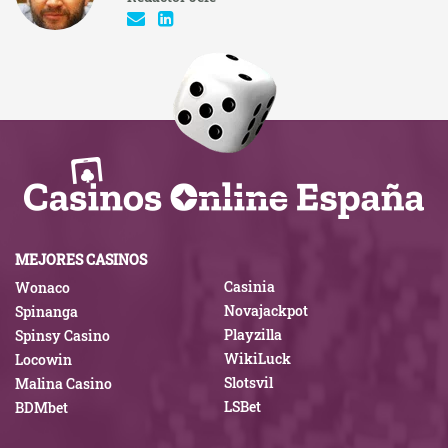
MEJORES CASINOS
Casinia
Wonaco
Novajackpot
Spinanga
Playzilla
Spinsy Casino
WikiLuck
Locowin
Slotsvil
Malina Casino
LSBet
BDMbet