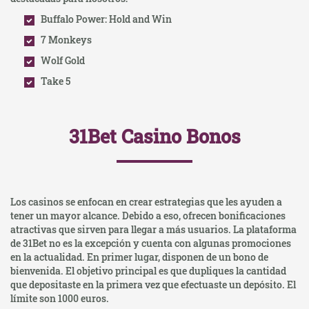
Buffalo Power: Hold and Win
7 Monkeys
Wolf Gold
Take 5
31Bet Casino Bonos
Los casinos se enfocan en crear estrategias que les ayuden a
tener un mayor alcance. Debido a eso, ofrecen bonificaciones
atractivas que sirven para llegar a más usuarios. La plataforma
de 31Bet no es la excepción y cuenta con algunas promociones
en la actualidad. En primer lugar, disponen de un bono de
bienvenida. El objetivo principal es que dupliques la cantidad
que depositaste en la primera vez que efectuaste un depósito. El
límite son 1000 euros.