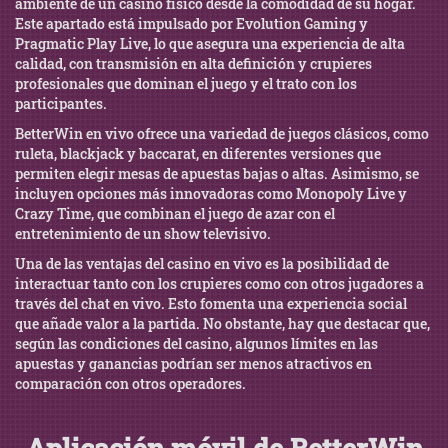
ambiente de un casino físico desde la comodidad de su hogar.
Este apartado está impulsado por Evolution Gaming y
Pragmatic Play Live, lo que asegura una experiencia de alta
calidad, con transmisión en alta definición y crupieres
profesionales que dominan el juego y el trato con los
participantes.
BetterWin en vivo ofrece una variedad de juegos clásicos, como
ruleta, blackjack y baccarat, en diferentes versiones que
permiten elegir mesas de apuestas bajas o altas. Asimismo, se
incluyen opciones más innovadoras como Monopoly Live y
Crazy Time, que combinan el juego de azar con el
entretenimiento de un show televisivo.
Una de las ventajas del casino en vivo es la posibilidad de
interactuar tanto con los crupieres como con otros jugadores a
través del chat en vivo. Esto fomenta una experiencia social
que añade valor a la partida. No obstante, hay que destacar que,
según las condiciones del casino, algunos límites en las
apuestas y ganancias podrían ser menos atractivos en
comparación con otros operadores.