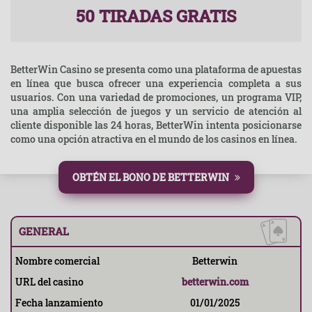
50 TIRADAS GRATIS
BetterWin Casino se presenta como una plataforma de apuestas
en línea que busca ofrecer una experiencia completa a sus
usuarios. Con una variedad de promociones, un programa VIP,
una amplia selección de juegos y un servicio de atención al
cliente disponible las 24 horas, BetterWin intenta posicionarse
como una opción atractiva en el mundo de los casinos en línea.
OBTÉN EL BONO DE BETTERWIN
GENERAL
Nombre comercial
Betterwin
URL del casino
betterwin.com
Fecha lanzamiento
01/01/2025