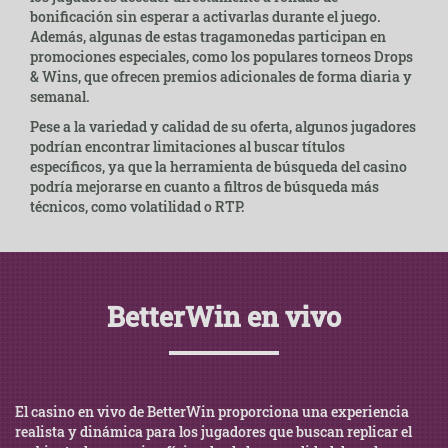
bonificación sin esperar a activarlas durante el juego.
Además, algunas de estas tragamonedas participan en
promociones especiales, como los populares torneos Drops
& Wins, que ofrecen premios adicionales de forma diaria y
semanal.
Pese a la variedad y calidad de su oferta, algunos jugadores
podrían encontrar limitaciones al buscar títulos
específicos, ya que la herramienta de búsqueda del casino
podría mejorarse en cuanto a filtros de búsqueda más
técnicos, como volatilidad o RTP.
BetterWin en vivo
El casino en vivo de BetterWin proporciona una experiencia
realista y dinámica para los jugadores que buscan replicar el