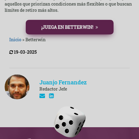
aquellos que priorizan condiciones más flexibles o que buscan
límites de retiro más altos.
¡JUEGA EN BETTERWIN!
Inicio
»
Betterwin
19-03-2025
Juanjo Fernandez
Redactor Jefe