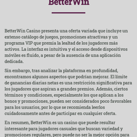
BetterWin
BetterWin Casino presenta una oferta variada que incluye un
extenso catálogo de juegos, promociones atractivas y un
programa VIP que premia la lealtad de los jugadores más
activos. La interfaz es intuitiva y el acceso desde dispositivos
móviles es fluido, a pesar de la ausencia de una aplicación
dedicada.
Sin embargo, tras analizar la plataforma en profundidad,
encontramos algunos aspectos que podrían mejorar. El límite
de ganancias diarias netas es una restricción significativa para
los jugadores que aspiran a grandes premios. Además, ciertos
términos y condiciones, especialmente los que aplican a los
bonos y promociones, pueden ser considerados poco favorables
para los usuarios, por lo que se recomienda leerlos
cuidadosamente antes de participar en cualquier oferta.
En resumen, BetterWin es un casino que puede resultar
interesante para jugadores casuales que buscan variedad y
promociones regulares, pero puede no ser la mejor opción para