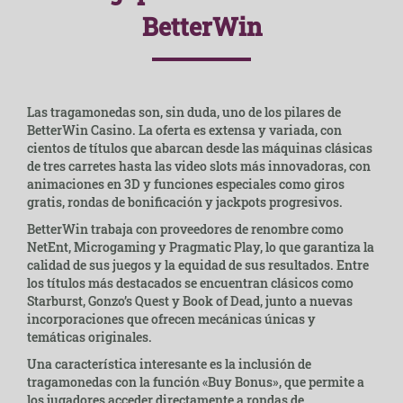
BetterWin
Las tragamonedas son, sin duda, uno de los pilares de
BetterWin Casino. La oferta es extensa y variada, con
cientos de títulos que abarcan desde las máquinas clásicas
de tres carretes hasta las video slots más innovadoras, con
animaciones en 3D y funciones especiales como giros
gratis, rondas de bonificación y jackpots progresivos.
BetterWin trabaja con proveedores de renombre como
NetEnt, Microgaming y Pragmatic Play, lo que garantiza la
calidad de sus juegos y la equidad de sus resultados. Entre
los títulos más destacados se encuentran clásicos como
Starburst, Gonzo’s Quest y Book of Dead, junto a nuevas
incorporaciones que ofrecen mecánicas únicas y
temáticas originales.
Una característica interesante es la inclusión de
tragamonedas con la función «Buy Bonus», que permite a
los jugadores acceder directamente a rondas de