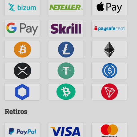
Retiros