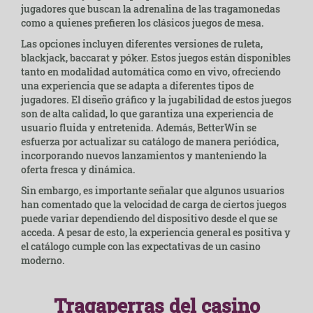
jugadores que buscan la adrenalina de las tragamonedas
como a quienes prefieren los clásicos juegos de mesa.
Las opciones incluyen diferentes versiones de ruleta,
blackjack, baccarat y póker. Estos juegos están disponibles
tanto en modalidad automática como en vivo, ofreciendo
una experiencia que se adapta a diferentes tipos de
jugadores. El diseño gráfico y la jugabilidad de estos juegos
son de alta calidad, lo que garantiza una experiencia de
usuario fluida y entretenida. Además, BetterWin se
esfuerza por actualizar su catálogo de manera periódica,
incorporando nuevos lanzamientos y manteniendo la
oferta fresca y dinámica.
Sin embargo, es importante señalar que algunos usuarios
han comentado que la velocidad de carga de ciertos juegos
puede variar dependiendo del dispositivo desde el que se
acceda. A pesar de esto, la experiencia general es positiva y
el catálogo cumple con las expectativas de un casino
moderno.
Tragaperras del casino