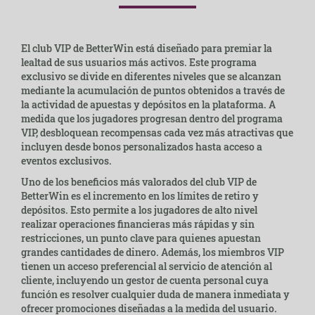
El club VIP de BetterWin está diseñado para premiar la
lealtad de sus usuarios más activos. Este programa
exclusivo se divide en diferentes niveles que se alcanzan
mediante la acumulación de puntos obtenidos a través de
la actividad de apuestas y depósitos en la plataforma. A
medida que los jugadores progresan dentro del programa
VIP, desbloquean recompensas cada vez más atractivas que
incluyen desde bonos personalizados hasta acceso a
eventos exclusivos.
Uno de los beneficios más valorados del club VIP de
BetterWin es el incremento en los límites de retiro y
depósitos. Esto permite a los jugadores de alto nivel
realizar operaciones financieras más rápidas y sin
restricciones, un punto clave para quienes apuestan
grandes cantidades de dinero. Además, los miembros VIP
tienen un acceso preferencial al servicio de atención al
cliente, incluyendo un gestor de cuenta personal cuya
función es resolver cualquier duda de manera inmediata y
ofrecer promociones diseñadas a la medida del usuario.