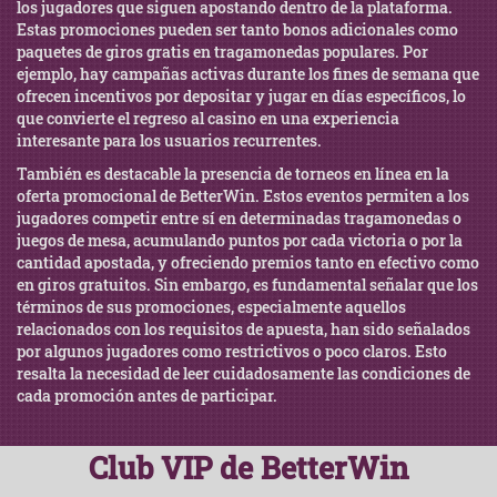
los jugadores que siguen apostando dentro de la plataforma.
Estas promociones pueden ser tanto bonos adicionales como
paquetes de giros gratis en tragamonedas populares. Por
ejemplo, hay campañas activas durante los fines de semana que
ofrecen incentivos por depositar y jugar en días específicos, lo
que convierte el regreso al casino en una experiencia
interesante para los usuarios recurrentes.
También es destacable la presencia de torneos en línea en la
oferta promocional de BetterWin. Estos eventos permiten a los
jugadores competir entre sí en determinadas tragamonedas o
juegos de mesa, acumulando puntos por cada victoria o por la
cantidad apostada, y ofreciendo premios tanto en efectivo como
en giros gratuitos. Sin embargo, es fundamental señalar que los
términos de sus promociones, especialmente aquellos
relacionados con los requisitos de apuesta, han sido señalados
por algunos jugadores como restrictivos o poco claros. Esto
resalta la necesidad de leer cuidadosamente las condiciones de
cada promoción antes de participar.
Club VIP de BetterWin