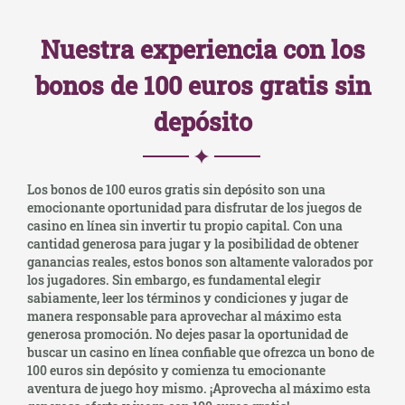
Nuestra experiencia con los
bonos de 100 euros gratis sin
depósito
Los bonos de 100 euros gratis sin depósito son una
emocionante oportunidad para disfrutar de los juegos de
casino en línea sin invertir tu propio capital. Con una
cantidad generosa para jugar y la posibilidad de obtener
ganancias reales, estos bonos son altamente valorados por
los jugadores. Sin embargo, es fundamental elegir
sabiamente, leer los términos y condiciones y jugar de
manera responsable para aprovechar al máximo esta
generosa promoción. No dejes pasar la oportunidad de
buscar un casino en línea confiable que ofrezca un bono de
100 euros sin depósito y comienza tu emocionante
aventura de juego hoy mismo. ¡Aprovecha al máximo esta