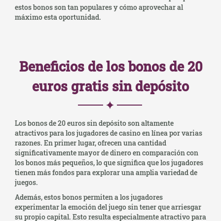
estos bonos son tan populares y cómo aprovechar al
máximo esta oportunidad.
Beneficios de los bonos de 20
euros gratis sin depósito
Los bonos de 20 euros sin depósito son altamente
atractivos para los jugadores de casino en línea por varias
razones. En primer lugar, ofrecen una cantidad
significativamente mayor de dinero en comparación con
los bonos más pequeños, lo que significa que los jugadores
tienen más fondos para explorar una amplia variedad de
juegos.
Además, estos bonos permiten a los jugadores
experimentar la emoción del juego sin tener que arriesgar
su propio capital. Esto resulta especialmente atractivo para