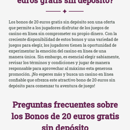
euros gratis sin depósito?
Los bonos de 20 euros gratis sin depósito son una oferta
que permite a los jugadores disfrutar de los juegos de
casino en línea sin comprometer su propio dinero. Con la
creciente disponibilidad de estos bonos y una variedad de
juegos para elegir, los jugadores tienen la oportunidad de
experimentar la emoción del casino en línea de una
manera única. Sin embargo, es esencial elegir sabiamente,
revisar los términos y condiciones y jugar de manera
responsable para aprovechar al máximo esta generosa
promoción. ¡No esperes más y busca un casino en línea
confiable que ofrezca este atractivo bono de 20 euros sin
depósito para comenzar tu aventura de juego!
Preguntas frecuentes sobre
los Bonos de 20 euros gratis
sin depósito