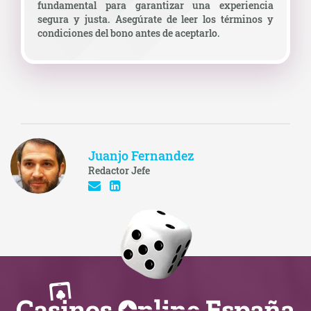
fundamental para garantizar una experiencia
segura y justa. Asegúrate de leer los términos y
condiciones del bono antes de aceptarlo.
Juanjo Fernandez
Redactor Jefe