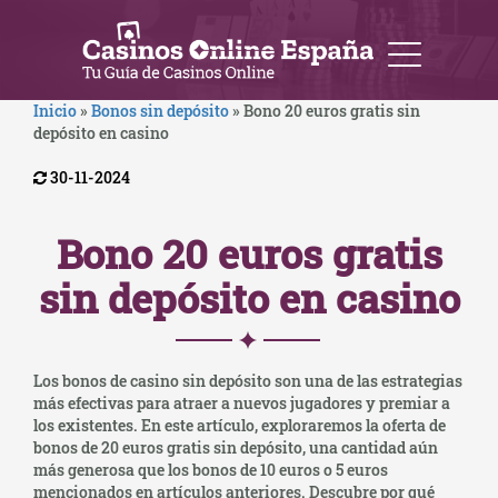
Inicio
»
Bonos sin depósito
»
Bono 20 euros gratis sin
depósito en casino
30-11-2024
Bono 20 euros gratis
sin depósito en casino
Los bonos de casino sin depósito son una de las estrategias
más efectivas para atraer a nuevos jugadores y premiar a
los existentes. En este artículo, exploraremos la oferta de
bonos de 20 euros gratis sin depósito, una cantidad aún
más generosa que los bonos de 10 euros o 5 euros
mencionados en artículos anteriores. Descubre por qué