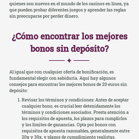
quienes son nuevos en el mundo de los casinos en línea, ya
que pueden probar diferentes juegos y aprender las reglas
sin preocuparse por perder dinero.
¿Cómo encontrar los mejores
bonos sin depósito?
Al igual que con cualquier oferta de bonificación, es
fundamental elegir con sabiduría. Aquí hay algunos
consejos para encontrar los mejores bonos de 20 euros sin
depósito:
Revisar los términos y condiciones: Antes de aceptar
cualquier bono, es crucial leer detenidamente los
términos y condiciones asociados. Presta atención a
los requisitos de apuesta, los plazos para cumplirlos
y los límites de ganancias. Opta por bonos con
requisitos de apuesta razonables, generalmente entre
20x y 30x, y plazos de cumplimiento realistas.