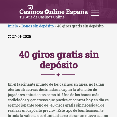
Inicio
»
Bonos sin depósito
»
40 giros gratis sin depósito
27-01-2025
40 giros gratis sin
depósito
En el fascinante mundo de los casinos en línea, no faltan
ofertas atractivas destinadas a captar la atención de
jugadores entusiastas como tú. Uno de los bonos más
codiciados y generosos que puedes encontrar hoy en día es
el emocionante bono de «40 giros gratis sin necesidad de
realizar un depósito previo». Este tipo de bonificación te
brinda la valiosa oportunidad de explorar un nuevo casino