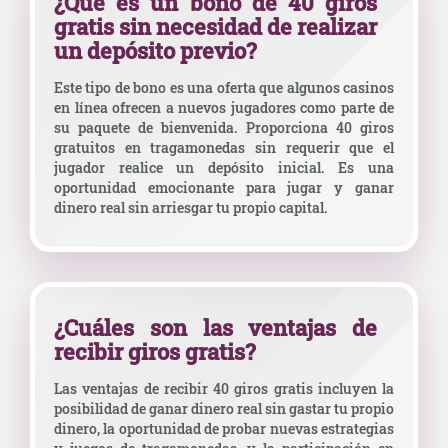
¿Qué es un bono de 40 giros
gratis sin necesidad de realizar
un depósito previo?
Este tipo de bono es una oferta que algunos casinos
en línea ofrecen a nuevos jugadores como parte de
su paquete de bienvenida. Proporciona 40 giros
gratuitos en tragamonedas sin requerir que el
jugador realice un depósito inicial. Es una
oportunidad emocionante para jugar y ganar
dinero real sin arriesgar tu propio capital.
¿Cuáles son las ventajas de
recibir giros gratis?
Las ventajas de recibir 40 giros gratis incluyen la
posibilidad de ganar dinero real sin gastar tu propio
dinero, la oportunidad de probar nuevas estrategias