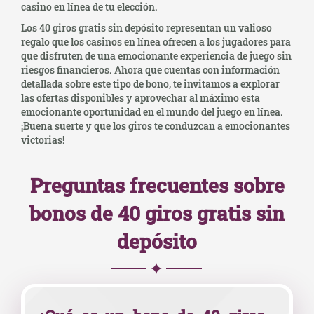
casino en línea de tu elección.
Los 40 giros gratis sin depósito representan un valioso
regalo que los casinos en línea ofrecen a los jugadores para
que disfruten de una emocionante experiencia de juego sin
riesgos financieros. Ahora que cuentas con información
detallada sobre este tipo de bono, te invitamos a explorar
las ofertas disponibles y aprovechar al máximo esta
emocionante oportunidad en el mundo del juego en línea.
¡Buena suerte y que los giros te conduzcan a emocionantes
victorias!
Preguntas frecuentes sobre
bonos de 40 giros gratis sin
depósito