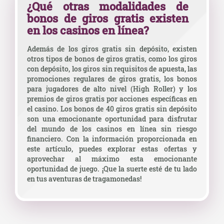
¿Qué otras modalidades de
bonos de giros gratis existen
en los casinos en línea?
Además de los giros gratis sin depósito, existen
otros tipos de bonos de giros gratis, como los giros
con depósito, los giros sin requisitos de apuesta, las
promociones regulares de giros gratis, los bonos
para jugadores de alto nivel (High Roller) y los
premios de giros gratis por acciones específicas en
el casino. Los bonos de 40 giros gratis sin depósito
son una emocionante oportunidad para disfrutar
del mundo de los casinos en línea sin riesgo
financiero. Con la información proporcionada en
este artículo, puedes explorar estas ofertas y
aprovechar al máximo esta emocionante
oportunidad de juego. ¡Que la suerte esté de tu lado
en tus aventuras de tragamonedas!