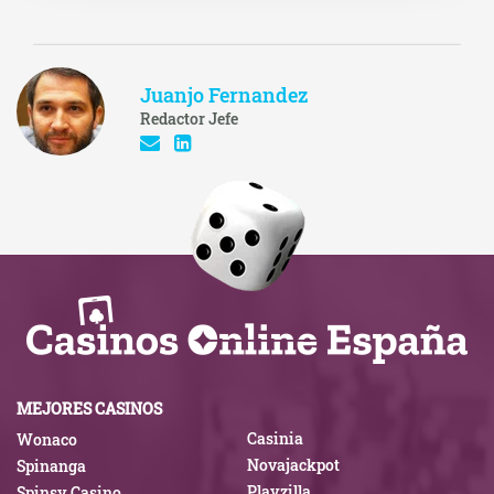
Juanjo Fernandez
Redactor Jefe
MEJORES CASINOS
Casinia
Wonaco
Novajackpot
Spinanga
Playzilla
Spinsy Casino