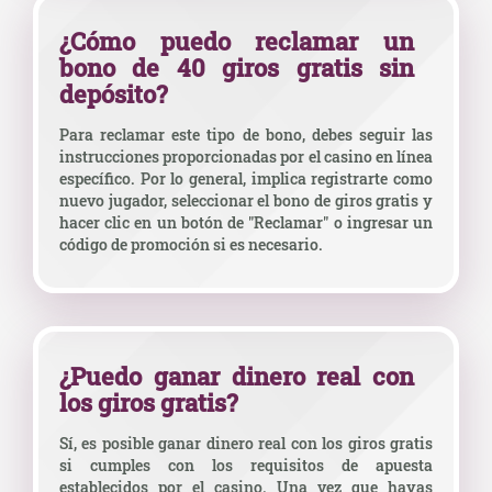
¿Cómo puedo reclamar un
bono de 40 giros gratis sin
depósito?
Para reclamar este tipo de bono, debes seguir las
instrucciones proporcionadas por el casino en línea
específico. Por lo general, implica registrarte como
nuevo jugador, seleccionar el bono de giros gratis y
hacer clic en un botón de "Reclamar" o ingresar un
código de promoción si es necesario.
¿Puedo ganar dinero real con
los giros gratis?
Sí, es posible ganar dinero real con los giros gratis
si cumples con los requisitos de apuesta
establecidos por el casino. Una vez que hayas