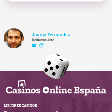
Juanjo Fernandez
Redactor Jefe
MEJORES CASINOS