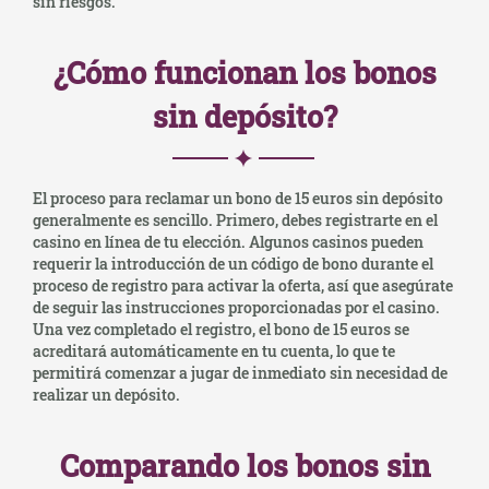
sin riesgos.
¿Cómo funcionan los bonos
sin depósito?
El proceso para reclamar un bono de 15 euros sin depósito
generalmente es sencillo. Primero, debes registrarte en el
casino en línea de tu elección. Algunos casinos pueden
requerir la introducción de un código de bono durante el
proceso de registro para activar la oferta, así que asegúrate
de seguir las instrucciones proporcionadas por el casino.
Una vez completado el registro, el bono de 15 euros se
acreditará automáticamente en tu cuenta, lo que te
permitirá comenzar a jugar de inmediato sin necesidad de
realizar un depósito.
Comparando los bonos sin