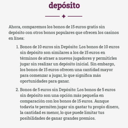
depósito
Ahora, comparemos los bonos de 15 euros gratis sin
depósito con otros bonos populares que ofrecen los casinos
en línea:
Bonos de 10 euros sin Depósito: Los bonos de 10 euros
sin depósito son similares a los de 15 euros en
términos de atraer a nuevos jugadores y permitirles
jugar sin realizar un depósito inicial. Sin embargo,
los bonos de 15 euros ofrecen una cantidad mayor
para comenzar a jugar, lo que significa más
oportunidades para ganar.
Bonos de 5 euros sin Depósito: Los bonos de 5 euros
sin depósito son una opción más pequeña en
comparación con los bonos de 15 euros. Aunque
todavía te permiten jugar sin gastar tu propio dinero,
la cantidad es menor, lo que puede limitar tus
posibilidades de ganar grandes premios.