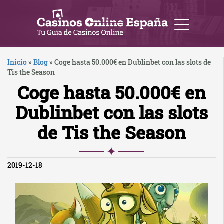
Inicio
»
Blog
»
Coge hasta 50.000€ en Dublinbet con las slots de
Tis the Season
Coge hasta 50.000€ en
Dublinbet con las slots
de Tis the Season
2019-12-18