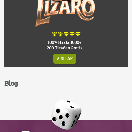
100% Hasta 1000€
200 Tiradas Gratis
VISITAR
Blog