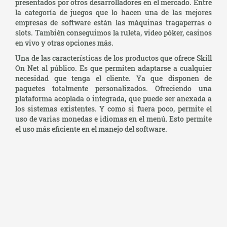
presentados por otros desarrolladores en el mercado. Entre
la categoría de juegos que lo hacen una de las mejores
empresas de software están las máquinas tragaperras o
slots. También conseguimos la ruleta, video póker, casinos
en vivo y otras opciones más.
Una de las características de los productos que ofrece Skill
On Net al público. Es que permiten adaptarse a cualquier
necesidad que tenga el cliente. Ya que disponen de
paquetes totalmente personalizados. Ofreciendo una
plataforma acoplada o integrada, que puede ser anexada a
los sistemas existentes. Y como si fuera poco, permite el
uso de varias monedas e idiomas en el menú. Esto permite
el uso más eficiente en el manejo del software.