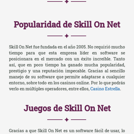
Popularidad de Skill On Net
Skill On Net fue fundada en el año 2005. No requirió mucho
tiempo para que esta empresa líder en software se
posicionara en el mercado con un éxito increíble. Tanto
así, que en poco tiempo ha ganado mucha popularidad,
prestigio y una reputación impecable. Gracias al sencillo
manejo de su software que permite adaptarse a cualquier
entorno, sobre todo en los casinos online. Por lo que podrás
verlo en múltiples operadores, entre ellos,
Casino Estrella
.
Juegos de Skill On Net
Gracias a que Skill On Net es un software fácil de usar, lo