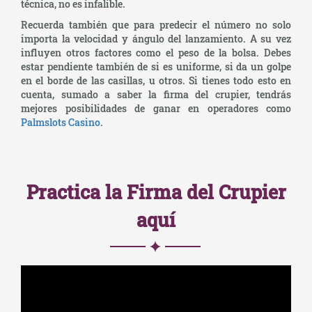
técnica, no es infalible.
Recuerda también que para predecir el número no solo
importa la velocidad y ángulo del lanzamiento. A su vez
influyen otros factores como el peso de la bolsa. Debes
estar pendiente también de si es uniforme, si da un golpe
en el borde de las casillas, u otros. Si tienes todo esto en
cuenta, sumado a saber la firma del crupier, tendrás
mejores posibilidades de ganar en operadores como
Palmslots Casino
.
Practica la Firma del Crupier
aquí