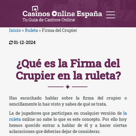
Inicio
»
Ruleta
»
Firma del Crupier
01-12-2024
¿Qué es la Firma del
Crupier en la ruleta?
Has escuchado hablar sobre la firma del crupier o
sencillamente lo has visto y sabes de qué se trata.
La de jugadores que participan en cualquier versión de
la
ruleta
online no sabe lo que es este concepto. Por ello hoy
hemos querido entrar a hablar de él y a hacer ciertas
aclaraciones que deberías dejar de considerar.