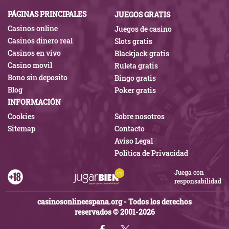
PÁGINAS PRINCIPALES
JUEGOS GRATIS
Casinos online
Juegos de casino
Casinos dinero real
Slots gratis
Casinos en vivo
Blackjack gratis
Casino movil
Ruleta gratis
Bono sin deposito
Bingo gratis
Blog
Poker gratis
INFORMACIÓN
Cookies
Sobre nosotros
Sitemap
Contacto
Aviso Legal
Política de Privacidad
Juega con
responsabilidad
casinosonlineespana.org - Todos los derechos
reservados © 2001-2026