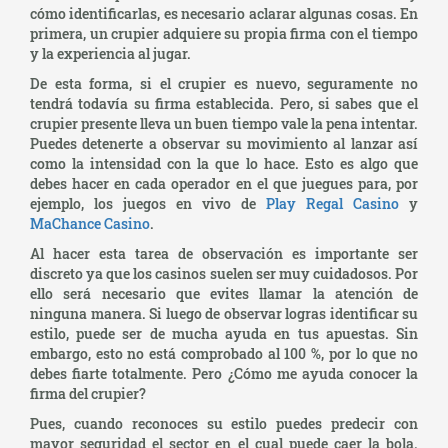
cómo identificarlas, es necesario aclarar algunas cosas. En
primera, un crupier adquiere su propia firma con el tiempo
y la experiencia al jugar.
De esta forma, si el crupier es nuevo, seguramente no
tendrá todavía su firma establecida. Pero, si sabes que el
crupier presente lleva un buen tiempo vale la pena intentar.
Puedes detenerte a observar su movimiento al lanzar así
como la intensidad con la que lo hace. Esto es algo que
debes hacer en cada operador en el que juegues para, por
ejemplo, los juegos en vivo de
Play Regal Casino
y
MaChance Casino
.
Al hacer esta tarea de observación es importante ser
discreto ya que los casinos suelen ser muy cuidadosos. Por
ello será necesario que evites llamar la atención de
ninguna manera. Si luego de observar logras identificar su
estilo, puede ser de mucha ayuda en tus apuestas. Sin
embargo, esto no está comprobado al 100 %, por lo que no
debes fiarte totalmente. Pero ¿Cómo me ayuda conocer la
firma del crupier?
Pues, cuando reconoces su estilo puedes predecir con
mayor seguridad el sector en el cual puede caer la bola.