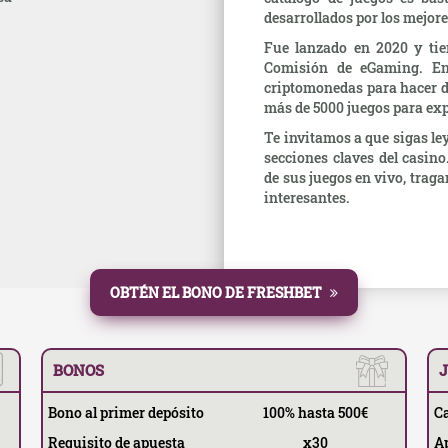
desarrollados por los mejore
Fue lanzado en 2020 y tie
Comisión de eGaming. Ent
criptomonedas para hacer d
más de 5000 juegos para exp
Te invitamos a que sigas le
secciones claves del casino
de sus juegos en vivo, trag
interesantes.
OBTÉN EL BONO DE FRESHBET
BONOS
Bono al primer depósito
100% hasta 500€
C
Requisito de apuesta
x30
A