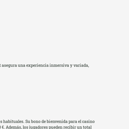
t asegura una experiencia inmersiva y variada,
s habituales. Su bono de bienvenida para el casino
 €. Además, los jugadores pueden recibir un total