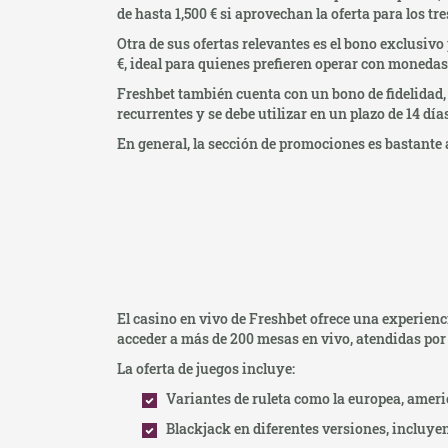
de hasta 1,500 € si aprovechan la oferta para los tr
Otra de sus ofertas relevantes es el bono exclusi
€, ideal para quienes prefieren operar con monedas 
Freshbet también cuenta con un bono de fidelidad, 
recurrentes y se debe utilizar en un plazo de 14 días
En general, la sección de promociones es bastante 
El casino en vivo de Freshbet ofrece una experienc
acceder a más de 200 mesas en vivo, atendidas por 
La oferta de juegos incluye:
Variantes de ruleta como la europea, amer
Blackjack en diferentes versiones, incluye