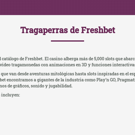
Tragaperras de Freshbet
atálogo de Freshbet. El casino alberga más de 5,000 slots que abarca
 video tragamonedas con animaciones en 3D y funciones interactiva
que van desde aventuras mitológicas hasta slots inspiradas en el esp
hbet encontramos a gigantes de la industria como Play’n GO, Pragmat
nos de gráficos, sonido y jugabilidad.
 incluyen: