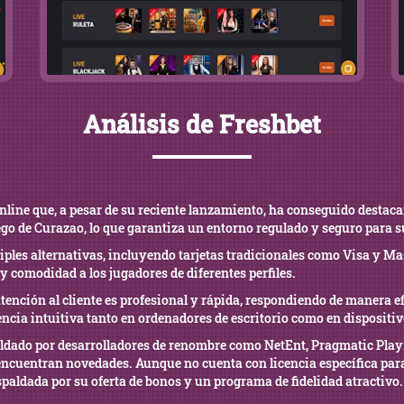
Análisis de Freshbet
line que, a pesar de su reciente lanzamiento, ha conseguido destacar 
uego de Curazao, lo que garantiza un entorno regulado y seguro para 
tiples alternativas, incluyendo tarjetas tradicionales como Visa y 
y comodidad a los jugadores de diferentes perfiles.
tención al cliente es profesional y rápida, respondiendo de manera ef
encia intuitiva tanto en ordenadores de escritorio como en dispositi
aldado por desarrolladores de renombre como NetEnt, Pragmatic Play 
encuentran novedades. Aunque no cuenta con licencia específica par
aldada por su oferta de bonos y un programa de fidelidad atractivo.