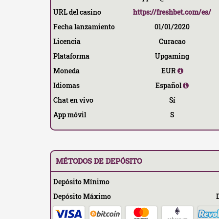
URL del casino
https://freshbet.com/es/
Fecha lanzamiento
01/01/2020
Licencia
Curacao
Plataforma
Upgaming
Moneda
EUR
Idiomas
Español
Chat en vivo
Sí
App móvil
S
MÉTODOS DE DEPÓSITO
Depósito Mínimo
Depósito Máximo