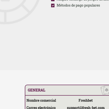
Métodos de pago populares
GENERAL
Nombre comercial
Freshbet
Correo electrónico
support@fresh-bet.com