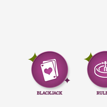
BLACKJACK
RUL