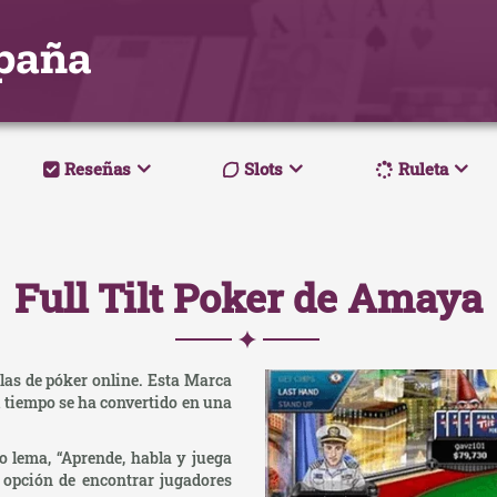
Reseñas
Slots
Ruleta
Full Tilt Poker de Amaya
las de póker online. Esta Marca
 tiempo se ha convertido en una
o lema, “Aprende, habla y juega
a opción de encontrar jugadores