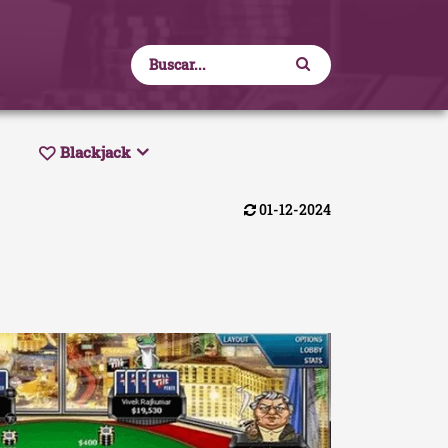
Blackjack
01-12-2024