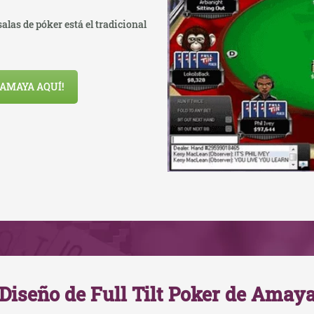
alas de póker está el tradicional
 AMAYA AQUÍ!
Diseño de Full Tilt Poker de Amay