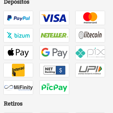
Depósitos
Retiros