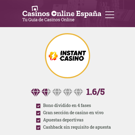
1.6/5
Bono dividido en 4 fases
Gran sección de casino en vivo
Apuestas deportivas
Cashback sin requisito de apuesta