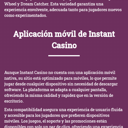
Wheel y Dream Catcher. Esta variedad garantiza una
experiencia envolvente, adecuada tanto para jugadores nuevos
como experimentados.
Aplicación móvil de Instant
Casino
Aunque Instant Casino no cuenta con una aplicación móvil
nativa, su sitio está optimizado para móviles, lo que permite
jugar desde cualquier dispositivo sin necesidad de descargar
software. La plataforma se adapta a cualquier pantalla,
ofreciendo la misma calidad y rapidez que en la versión de
escritorio.
Esta compatibilidad asegura una experiencia de usuario fluida
y accesible para los jugadores que prefieren dispositivos
móviles. Los juegos, el soporte y las promociones están
disponibles con solo un par de clics, ofreciendo una experiencia