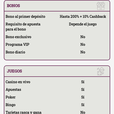
BONOS
Bono al primer depósito
Hasta 200% + 10% Cashback
Requisito de apuesta
Depende el juego
para el bono
Bono exclusivo
No
Programa VIP
No
Bono diario
No
JUEGOS
Casino en vivo
Sí
Apuestas
Sí
Poker
Sí
Bingo
Sí
Tarjetas rasca y gana
No