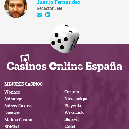
Juanjo Fernandez
Redactor Jefe
MEJORES CASINOS
Casinia
Wonaco
Novajackpot
Spinanga
Playzilla
Spinsy Casino
WikiLuck
Locowin
Slotsvil
Malina Casino
LSBet
BDMbet