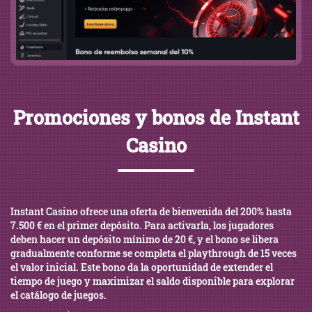
Promociones y bonos de Instant
Casino
Instant Casino ofrece una oferta de bienvenida del 200% hasta
7.500 € en el primer depósito. Para activarla, los jugadores
deben hacer un depósito mínimo de 20 €, y el bono se libera
gradualmente conforme se completa el playthrough de 15 veces
el valor inicial. Este bono da la oportunidad de extender el
tiempo de juego y maximizar el saldo disponible para explorar
el catálogo de juegos.