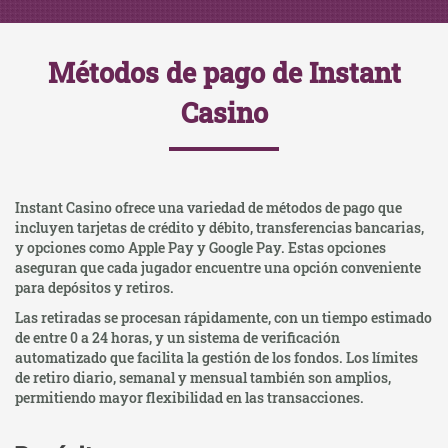
Métodos de pago de Instant
Casino
Instant Casino ofrece una variedad de métodos de pago que
incluyen tarjetas de crédito y débito, transferencias bancarias,
y opciones como Apple Pay y Google Pay. Estas opciones
aseguran que cada jugador encuentre una opción conveniente
para depósitos y retiros.
Las retiradas se procesan rápidamente, con un tiempo estimado
de entre 0 a 24 horas, y un sistema de verificación
automatizado que facilita la gestión de los fondos. Los límites
de retiro diario, semanal y mensual también son amplios,
permitiendo mayor flexibilidad en las transacciones.