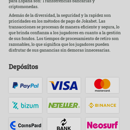
para España son: Transferencias bancarias y
criptomonedas.
Además de la diversidad, la seguridad y la rapidez son
prioridades en los métodos de pago de Jokabet. Las
transacciones se procesan de manera eficiente y segura, lo
que brinda confianza a los jugadores en cuanto a la gestión
de sus fondos. Los tiempos de procesamiento de retiro son
razonables, lo que significa que los jugadores pueden
disfrutar de sus ganancias sin demoras innecesarias.
Depósitos