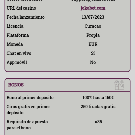
URL del casino
jokabet.com
Fecha lanzamiento
13/07/2023
Licencia
Curacao
Plataforma
Propia
Moneda
EUR
Chat en vivo
Sí
App móvil
No
BONOS
Bono al primer depósito
100% hasta 150€
Giros gratis en primer
250 tiradas gratis
depósito
Requisito de apuesta
x35
para el bono