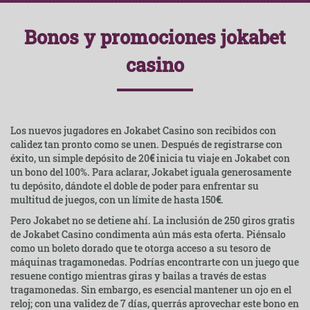
Bonos y promociones jokabet
casino
Los nuevos jugadores en Jokabet Casino son recibidos con
calidez tan pronto como se unen. Después de registrarse con
éxito, un simple depósito de 20
€
inicia tu viaje en Jokabet con
un bono del 100%. Para aclarar, Jokabet iguala generosamente
tu depósito, dándote el doble de poder para enfrentar su
multitud de juegos, con un límite de hasta 150
€
.
Pero Jokabet no se detiene ahí. La inclusión de 250 giros gratis
de Jokabet Casino condimenta aún más esta oferta. Piénsalo
como un boleto dorado que te otorga acceso a su tesoro de
máquinas tragamonedas. Podrías encontrarte con un juego que
resuene contigo mientras giras y bailas a través de estas
tragamonedas. Sin embargo, es esencial mantener un ojo en el
reloj; con una validez de 7 días, querrás aprovechar este bono en