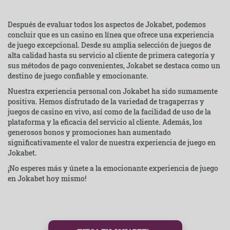
Después de evaluar todos los aspectos de Jokabet, podemos
concluir que es un casino en línea que ofrece una experiencia
de juego excepcional. Desde su amplia selección de juegos de
alta calidad hasta su servicio al cliente de primera categoría y
sus métodos de pago convenientes, Jokabet se destaca como un
destino de juego confiable y emocionante.
Nuestra experiencia personal con Jokabet ha sido sumamente
positiva. Hemos disfrutado de la variedad de tragaperras y
juegos de casino en vivo, así como de la facilidad de uso de la
plataforma y la eficacia del servicio al cliente. Además, los
generosos bonos y promociones han aumentado
significativamente el valor de nuestra experiencia de juego en
Jokabet.
¡No esperes más y únete a la emocionante experiencia de juego
en Jokabet hoy mismo!