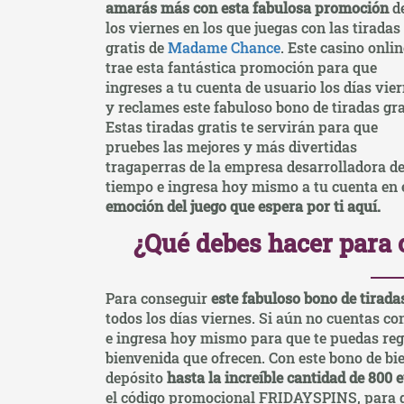
amarás más con esta fabulosa promoción
d
los viernes en los que juegas con las tiradas
gratis de
Madame Chance
. Este casino onlin
trae esta fantástica promoción para que
ingreses a tu cuenta de usuario los días vie
y reclames este fabuloso bono de tiradas gra
Estas tiradas gratis te servirán para que
pruebes las mejores y más divertidas
tragaperras de la empresa desarrolladora de
tiempo e ingresa hoy mismo a tu cuenta en e
emoción del juego que espera por ti aquí.
¿Qué debes hacer para o
Para conseguir
este fabuloso bono de tirada
todos los días viernes. Si aún no cuentas c
e ingresa hoy mismo para que te puedas regi
bienvenida que ofrecen. Con este bono de bi
depósito
hasta la increíble cantidad de 800 
el código promocional FRIDAYSPINS, para que