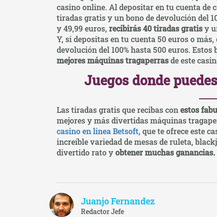
casino online. Al depositar en tu cuenta de 
tiradas gratis y un bono de devolución del 1
y 49,99 euros,
recibirás 40 tiradas gratis
y u
Y, si depositas en tu cuenta 50 euros o más,
devolución del 100% hasta 500 euros. Estos b
mejores máquinas tragaperras
de este casin
Juegos donde puedes u
Las tiradas gratis que recibas con
estos fab
mejores y más divertidas máquinas tragape
casino en linea Betsoft
, que te ofrece este c
increíble variedad de mesas de ruleta, blac
divertido rato y
obtener muchas ganancias.
Juanjo Fernandez
Redactor Jefe