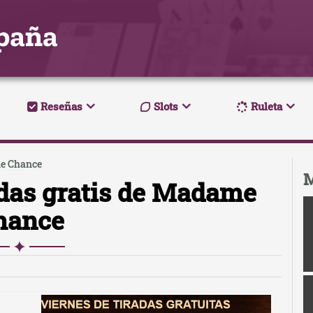
Reseñas
Slots
Ruleta
me Chance
adas gratis de Madame
hance