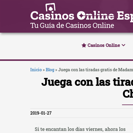
Casinos Online
Inicio
»
Blog
»
Juega con las tiradas gratis de Mada
Juega con las tir
C
2019-01-27
Si te encantan los días viernes, ahora los