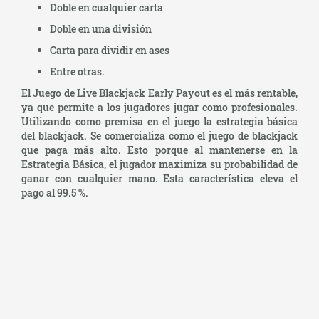
Doble en cualquier carta
Doble en una división
Carta para dividir en ases
Entre otras.
El Juego de Live Blackjack Early Payout es el más rentable,
ya que permite a los jugadores jugar como profesionales.
Utilizando como premisa en el juego la estrategia básica
del blackjack. Se comercializa como el juego de blackjack
que paga más alto. Esto porque al mantenerse en la
Estrategia Básica, el jugador maximiza su probabilidad de
ganar con cualquier mano. Esta característica eleva el
pago al 99.5 %.