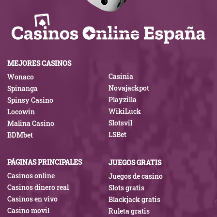
MEJORES CASINOS
Casinia
Wonaco
Novajackpot
Spinanga
Playzilla
Spinsy Casino
WikiLuck
Locowin
Slotsvil
Malina Casino
LSBet
BDMbet
PÁGINAS PRINCIPALES
JUEGOS GRATIS
Casinos online
Juegos de casino
Casinos dinero real
Slots gratis
Casinos en vivo
Blackjack gratis
Casino movil
Ruleta gratis