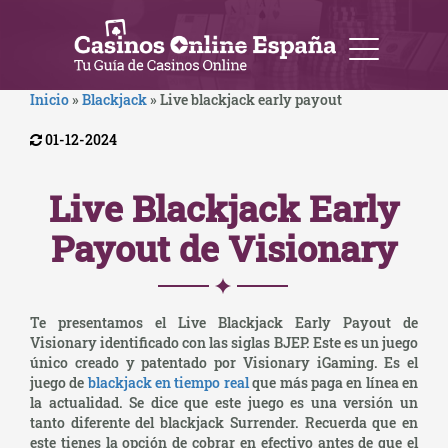
Inicio
»
Blackjack
»
Live blackjack early payout
01-12-2024
Live Blackjack Early
Payout de Visionary
Te presentamos el Live Blackjack Early Payout de
Visionary identificado con las siglas BJEP. Este es un juego
único creado y patentado por Visionary iGaming. Es el
juego de
blackjack en tiempo real
que más paga en línea en
la actualidad. Se dice que este juego es una versión un
tanto diferente del blackjack Surrender. Recuerda que en
este tienes la opción de cobrar en efectivo antes de que el