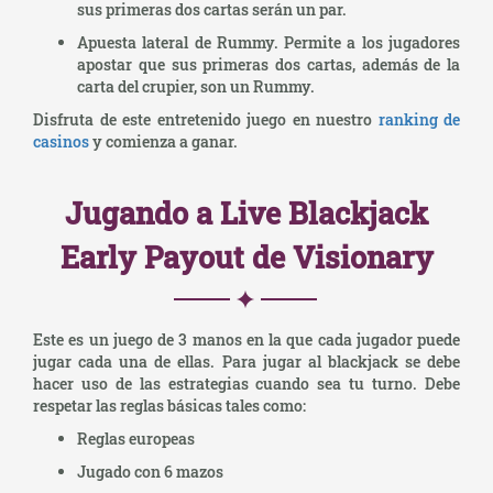
sus primeras dos cartas serán un par.
Apuesta lateral de Rummy. Permite a los jugadores
apostar que sus primeras dos cartas, además de la
carta del crupier, son un Rummy.
Disfruta de este entretenido juego en nuestro
ranking de
casinos
y comienza a ganar.
Jugando a Live Blackjack
Early Payout de Visionary
Este es un juego de 3 manos en la que cada jugador puede
jugar cada una de ellas. Para jugar al blackjack se debe
hacer uso de las estrategias cuando sea tu turno. Debe
respetar las reglas básicas tales como:
Reglas europeas
Jugado con 6 mazos