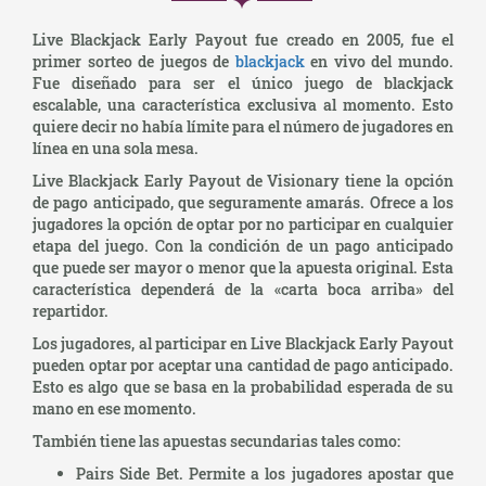
Live Blackjack Early Payout fue creado en 2005, fue el
primer sorteo de juegos de
blackjack
en vivo del mundo.
Fue diseñado para ser el único juego de blackjack
escalable, una característica exclusiva al momento. Esto
quiere decir no había límite para el número de jugadores en
línea en una sola mesa.
Live Blackjack Early Payout de Visionary tiene la opción
de pago anticipado, que seguramente amarás. Ofrece a los
jugadores la opción de optar por no participar en cualquier
etapa del juego. Con la condición de un pago anticipado
que puede ser mayor o menor que la apuesta original. Esta
característica dependerá de la «carta boca arriba» del
repartidor.
Los jugadores, al participar en Live Blackjack Early Payout
pueden optar por aceptar una cantidad de pago anticipado.
Esto es algo que se basa en la probabilidad esperada de su
mano en ese momento.
También tiene las apuestas secundarias tales como:
Pairs Side Bet. Permite a los jugadores apostar que