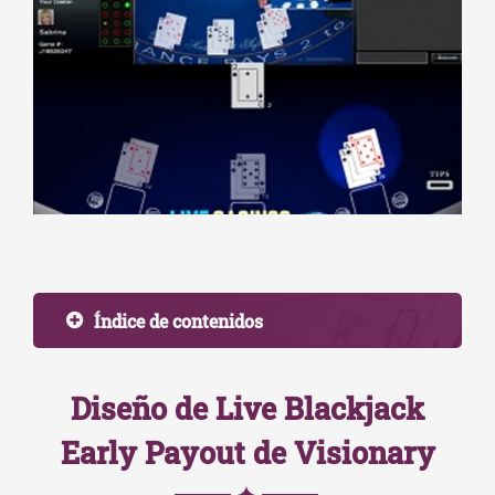
Índice de contenidos
Diseño de Live Blackjack
Early Payout de Visionary