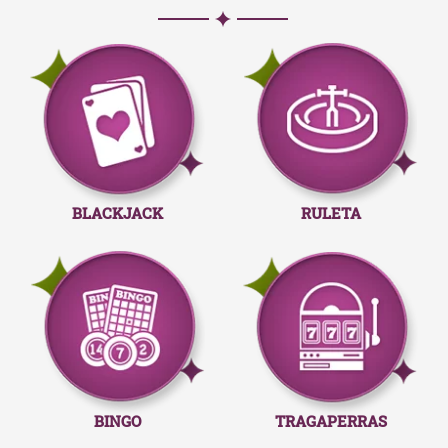
BLACKJACK
RULETA
BINGO
TRAGAPERRAS