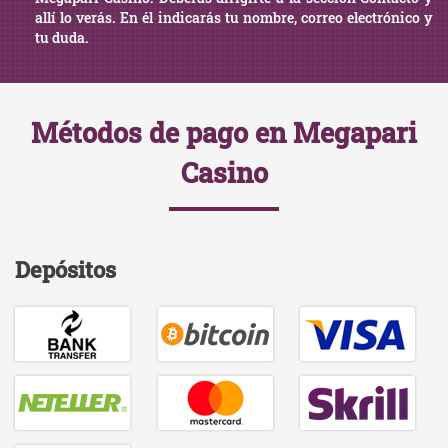
allí lo verás. En él indicarás tu nombre, correo electrónico y
tu duda.
Métodos de pago en Megapari
Casino
Depósitos