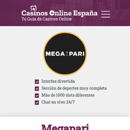
Interfaz divertida
Sección de deportes muy completa
Más de 1000 slots diferentes
Chat en vivo 24/7
Megapari