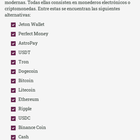
modernas. Todas ellas consisten en monederos electrónicos o
criptomonedas. Entre estas se encuentran las siguientes
alternativas:
Jeton Wallet
Perfect Money
AstroPay
USDT
Tron
Dogecoin
Bitcoin
Litecoin
Ethereum
Ripple
USDC
Binance Coin
Cash