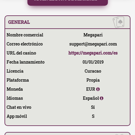
GENERAL
Nombre comercial
Megapari
Correo electrónico
support@megapari.com
URL del casino
https://megapari.com/es
Fecha lanzamiento
01/01/2019
Licencia
Curacao
Plataforma
Propia
Moneda
EUR
Idiomas
Español
Chat en vivo
Sí
App móvil
S