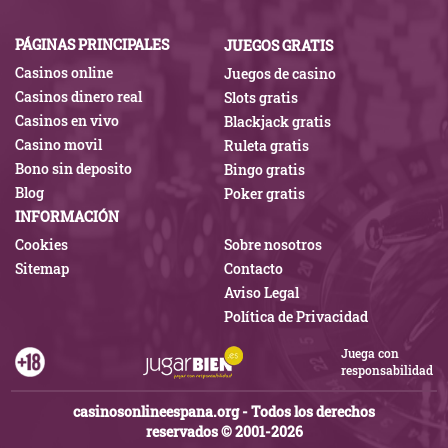
PÁGINAS PRINCIPALES
JUEGOS GRATIS
Casinos online
Juegos de casino
Casinos dinero real
Slots gratis
Casinos en vivo
Blackjack gratis
Casino movil
Ruleta gratis
Bono sin deposito
Bingo gratis
Blog
Poker gratis
INFORMACIÓN
Cookies
Sobre nosotros
Sitemap
Contacto
Aviso Legal
Política de Privacidad
Juega con
responsabilidad
casinosonlineespana.org - Todos los derechos
reservados © 2001-2026