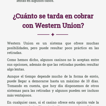
lentas en algunos casos.
¿Cuánto se tarda en cobrar
con Western Union?
Western Union es un sistema que ofrece muchas
posibilidades, pero puede resultar poco práctico en las
retiradas.
Como hemos dicho, algunos casinos no lo aceptan entre
sus opciones, además de que las retiradas pueden resultar
algo lentas.
Aunque el tiempo depende mucho de la forma de envío,
puede llegar a demorarse hasta un máximo de 10 días.
Tomando en cuenta, que hoy día disponemos de otros
sistemas para las retiradas y algunos pueden ser incluso
más ventajosos.
En cualquier caso, si el casino ofrece esta opción vale la