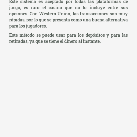
Este sistema es aceptado por todas las plataformas de
juego, es raro el casino que no lo incluye entre sus
opciones. Con Western Union, las transacciones son muy
rápidas, por lo que se presenta como una buena alternativa
para los jugadores.
Este método se puede usar para los depósitos y para las
retiradas, ya que se tiene el dinero al instante.