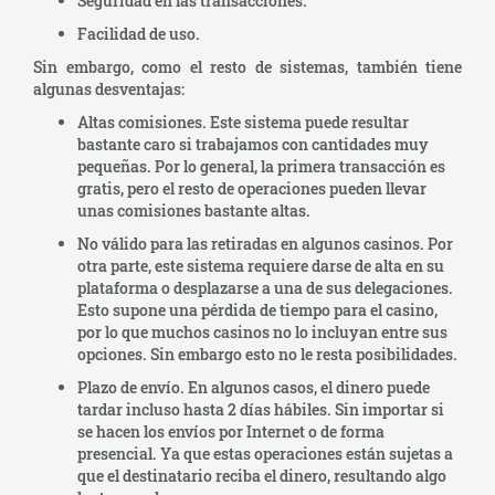
Seguridad en las transacciones.
Facilidad de uso.
Sin embargo, como el resto de sistemas, también tiene
algunas desventajas:
Altas comisiones. Este sistema puede resultar
bastante caro si trabajamos con cantidades muy
pequeñas. Por lo general, la primera transacción es
gratis, pero el resto de operaciones pueden llevar
unas comisiones bastante altas.
No válido para las retiradas en algunos casinos. Por
otra parte, este sistema requiere darse de alta en su
plataforma o desplazarse a una de sus delegaciones.
Esto supone una pérdida de tiempo para el casino,
por lo que muchos casinos no lo incluyan entre sus
opciones. Sin embargo esto no le resta posibilidades.
Plazo de envío. En algunos casos, el dinero puede
tardar incluso hasta 2 días hábiles. Sin importar si
se hacen los envíos por Internet o de forma
presencial. Ya que estas operaciones están sujetas a
que el destinatario reciba el dinero, resultando algo