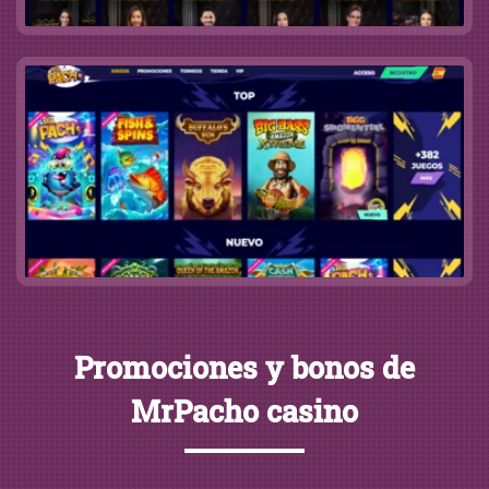
Promociones y bonos de
MrPacho casino