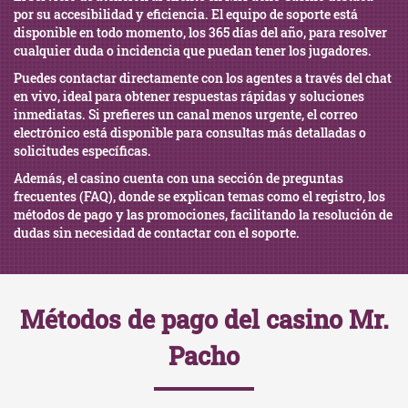
por su accesibilidad y eficiencia. El equipo de soporte está
disponible en todo momento, los 365 días del año, para resolver
cualquier duda o incidencia que puedan tener los jugadores.
Puedes contactar directamente con los agentes a través del chat
en vivo, ideal para obtener respuestas rápidas y soluciones
inmediatas. Si prefieres un canal menos urgente, el correo
electrónico está disponible para consultas más detalladas o
solicitudes específicas.
Además, el casino cuenta con una sección de preguntas
frecuentes (FAQ), donde se explican temas como el registro, los
métodos de pago y las promociones, facilitando la resolución de
dudas sin necesidad de contactar con el soporte.
Métodos de pago del casino Mr.
Pacho