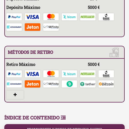
Depósito Máximo
5000 €
MÉTODOS DE RETIRO
Retiro Máximo
5000 €
ÍNDICE DE CONTENIDO