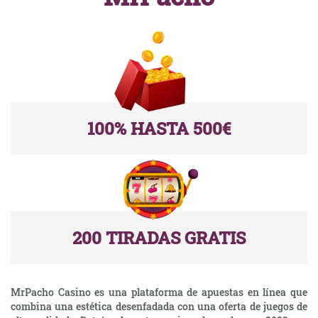
100% HASTA 500€
200 TIRADAS GRATIS
MrPacho Casino es una plataforma de apuestas en línea que
combina una estética desenfadada con una oferta de juegos de