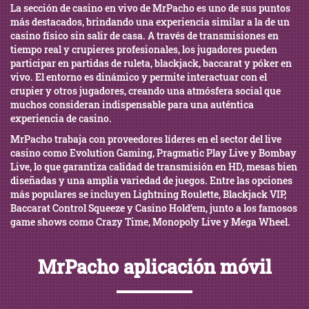
La sección de casino en vivo de MrPacho es uno de sus puntos
más destacados, brindando una experiencia similar a la de un
casino físico sin salir de casa. A través de transmisiones en
tiempo real y crupieres profesionales, los jugadores pueden
participar en partidas de ruleta, blackjack, baccarat y póker en
vivo. El entorno es dinámico y permite interactuar con el
crupier y otros jugadores, creando una atmósfera social que
muchos consideran indispensable para una auténtica
experiencia de casino.
MrPacho trabaja con proveedores líderes en el sector del live
casino como Evolution Gaming, Pragmatic Play Live y Bombay
Live, lo que garantiza calidad de transmisión en HD, mesas bien
diseñadas y una amplia variedad de juegos. Entre las opciones
más populares se incluyen Lightning Roulette, Blackjack VIP,
Baccarat Control Squeeze y Casino Hold’em, junto a los famosos
game shows como Crazy Time, Monopoly Live y Mega Wheel.
MrPacho aplicación móvil