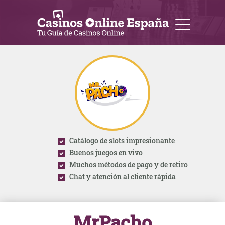
Catálogo de slots impresionante
Buenos juegos en vivo
Muchos métodos de pago y de retiro
Chat y atención al cliente rápida
MrPacho