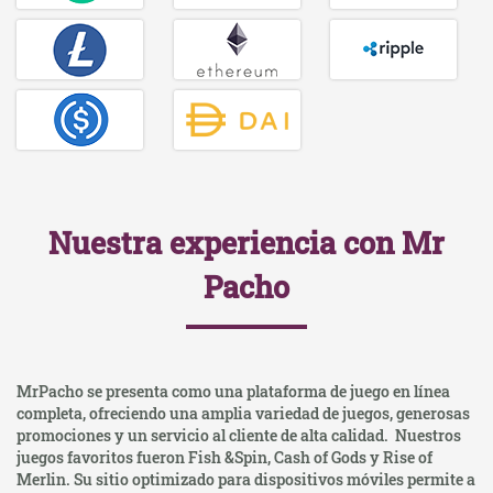
Nuestra experiencia con Mr
Pacho
MrPacho se presenta como una plataforma de juego en línea
completa, ofreciendo una amplia variedad de juegos, generosas
promociones y un servicio al cliente de alta calidad. Nuestros
juegos favoritos fueron Fish &Spin, Cash of Gods y Rise of
Merlin. Su sitio optimizado para dispositivos móviles permite a