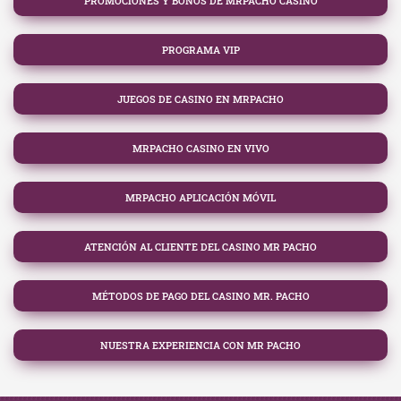
PROMOCIONES Y BONOS DE MRPACHO CASINO
PROGRAMA VIP
JUEGOS DE CASINO EN MRPACHO
MRPACHO CASINO EN VIVO
MRPACHO APLICACIÓN MÓVIL
ATENCIÓN AL CLIENTE DEL CASINO MR PACHO
MÉTODOS DE PAGO DEL CASINO MR. PACHO
NUESTRA EXPERIENCIA CON MR PACHO