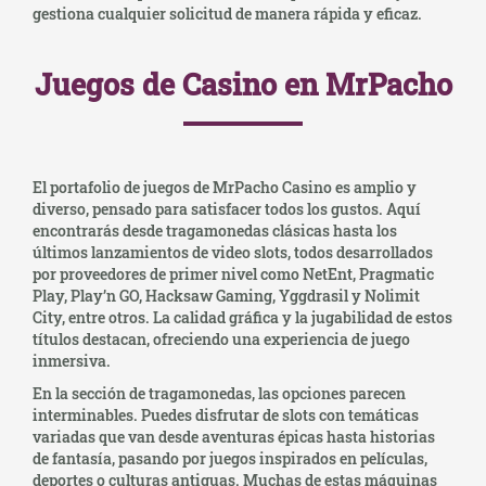
gestiona cualquier solicitud de manera rápida y eficaz.
Juegos de Casino en MrPacho
El portafolio de juegos de MrPacho Casino es amplio y
diverso, pensado para satisfacer todos los gustos. Aquí
encontrarás desde tragamonedas clásicas hasta los
últimos lanzamientos de video slots, todos desarrollados
por proveedores de primer nivel como NetEnt, Pragmatic
Play, Play’n GO, Hacksaw Gaming, Yggdrasil y Nolimit
City, entre otros. La calidad gráfica y la jugabilidad de estos
títulos destacan, ofreciendo una experiencia de juego
inmersiva.
En la sección de tragamonedas, las opciones parecen
interminables. Puedes disfrutar de slots con temáticas
variadas que van desde aventuras épicas hasta historias
de fantasía, pasando por juegos inspirados en películas,
deportes o culturas antiguas. Muchas de estas máquinas