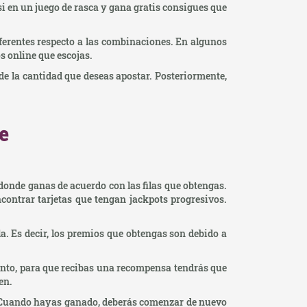
 si en un juego de rasca y gana gratis consigues que
iferentes respecto a las combinaciones. En algunos
s online que escojas.
 de la cantidad que deseas apostar. Posteriormente,
e
s donde ganas de acuerdo con las filas que obtengas.
contrar tarjetas que tengan jackpots progresivos.
a. Es decir, los premios que obtengas son debido a
anto, para que recibas una recompensa tendrás que
en.
o. Cuando hayas ganado, deberás comenzar de nuevo