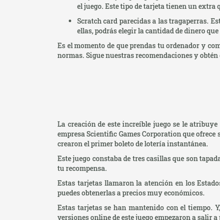
el juego. Este tipo de tarjeta tienen un extr
Scratch card parecidas a las tragaperras. E
ellas, podrás elegir la cantidad de dinero qu
Es el momento de que prendas tu ordenador y com
normas. Sigue nuestras recomendaciones y obtén 
La creación de este increíble juego se le atribu
empresa Scientific Games Corporation que ofrece se
crearon el primer boleto de lotería instantánea.
Este juego constaba de tres casillas que son tapadas
tu recompensa.
Estas tarjetas llamaron la atención en los Estad
puedes obtenerlas a precios muy económicos.
Estas tarjetas se han mantenido con el tiempo. Y,
versiones online de este juego empezaron a salir a 