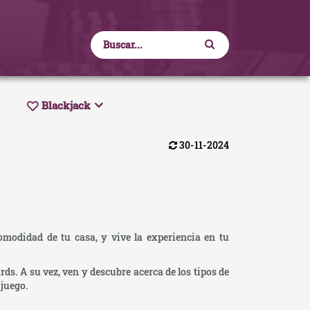
Blackjack
30-11-2024
modidad de tu casa, y vive la experiencia en tu
ds. A su vez, ven y descubre acerca de los tipos de
 juego.