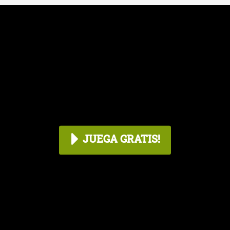
JUEGA GRATIS!