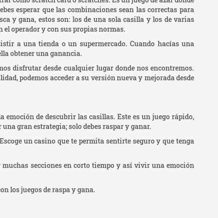
 debes esperar que las combinaciones sean las correctas para
sca y gana, estos son: los de una sola casilla y los de varias
n el operador y con sus propias normas.
asistir a una tienda o un supermercado. Cuando hacías una
 ella obtener una ganancia.
demos disfrutar desde cualquier lugar donde nos encontremos.
ualidad, podemos acceder a su versión nueva y mejorada desde
la emoción de descubrir las casillas. Este es un juego rápido,
r una gran estrategia; solo debes raspar y ganar.
Escoge un casino que te permita sentirte seguro y que tenga
ar muchas secciones en corto tiempo y así vivir una emoción
con los juegos de raspa y gana.