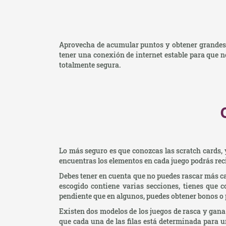
Aprovecha de acumular puntos y obtener grandes r
tener una conexión de internet estable para que n
totalmente segura.
Lo más seguro es que conozcas las scratch cards, y
encuentras los elementos en cada juego podrás rec
Debes tener en cuenta que no puedes rascar más cas
escogido contiene varias secciones, tienes que c
pendiente que en algunos, puedes obtener bonos o p
Existen dos modelos de los juegos de rasca y gana
que cada una de las filas está determinada para u