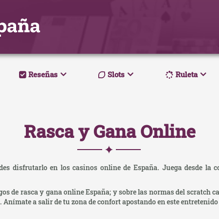
Reseñas
Slots
Ruleta
Rasca y Gana Online
s disfrutarlo en los casinos online de España. Juega desde la co
os de rasca y gana online España; y sobre las normas del scratch car
. Anímate a salir de tu zona de confort apostando en este entretenido