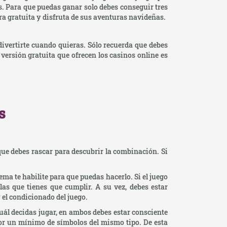
os. Para que puedas ganar solo debes conseguir tres
era gratuita y disfruta de sus aventuras navideñas.
ivertirte cuando quieras. Sólo recuerda que debes
versión gratuita que ofrecen los casinos online es
s
 que debes rascar para descubrir la combinación. Si
ma te habilite para que puedas hacerlo. Si el juego
las que tienes que cumplir. A su vez, debes estar
 el condicionado del juego.
uál decidas jugar, en ambos debes estar consciente
 por un mínimo de símbolos del mismo tipo. De esta