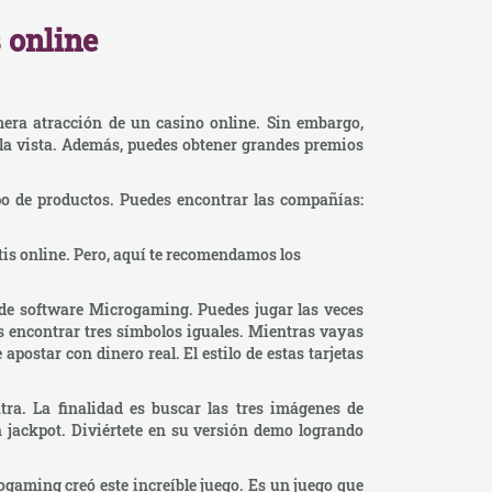
 online
mera atracción de un casino online. Sin embargo,
 la vista. Además, puedes obtener grandes premios
po de productos. Puedes encontrar las compañías:
tis online. Pero, aquí te recomendamos los
 de software Microgaming. Puedes jugar las veces
s encontrar tres símbolos iguales. Mientras vayas
postar con dinero real. El estilo de estas tarjetas
tra. La finalidad es buscar las tres imágenes de
n jackpot. Diviértete en su versión demo logrando
gaming creó este increíble juego. Es un juego que