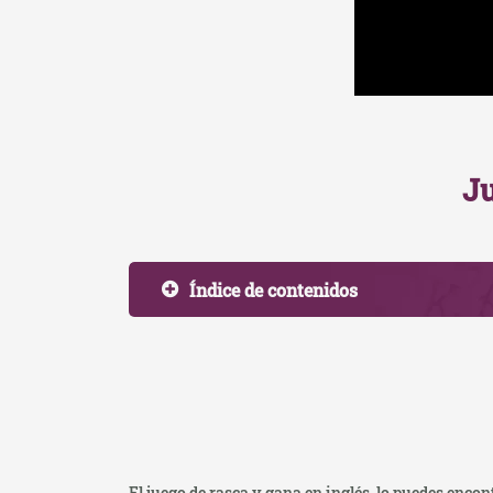
Ju
Índice de contenidos
El juego de rasca y gana en inglés, lo puedes enco