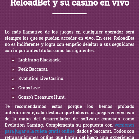
ReloadBet y su casino en vivo
Lo más llamativo de los juegos en cualquier operador será
siempre los que se pueden acceder en vivo. En este, ReloadBet
no es indiferente y logra con empeño deleitar a sus seguidores
con importantes títulos como los siguientes:
Lightning Blackjack.
Peek Baccarat.
Evolution Live Casino.
Craps Live.
Gonzo’s Treasure Hunt.
Te recomendamos estos porque los hemos probado
anteriormente, cabe destacar que todos estos juegos en vivo van
de la mano del desarrollador de software conocido como
Evolution Gaming. Complementa su propuesta con
versiones
para jugar a la ruleta gratis online
, dados y baccarat. Todos con
retransmisiones online que harán del juego una experiencia