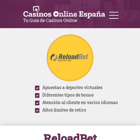
Apuestas a deportes virtuales
Diferentes tipos de bonos
Atención al cliente en varios idiomas
Altos límites de retiro
ReloadBet