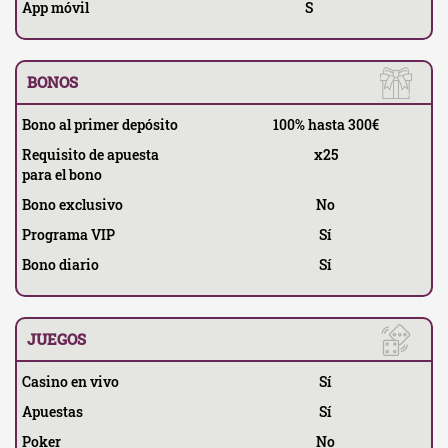
App móvil
S
BONOS
Bono al primer depósito
100% hasta 300€
Requisito de apuesta
x25
para el bono
Bono exclusivo
No
Programa VIP
Sí
Bono diario
Sí
JUEGOS
Casino en vivo
Sí
Apuestas
Sí
Poker
No