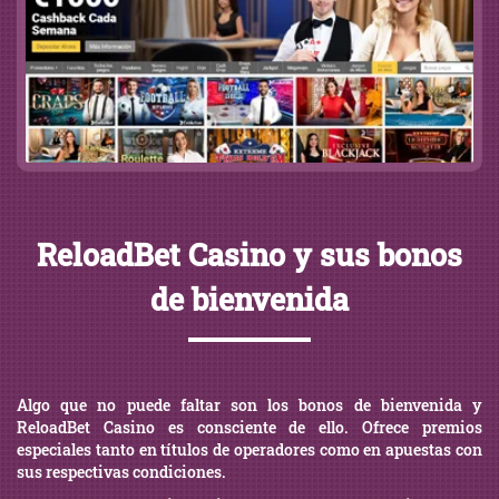
ReloadBet Casino y sus bonos
de bienvenida
Algo que no puede faltar son los bonos de bienvenida y
ReloadBet Casino es consciente de ello. Ofrece premios
especiales tanto en títulos de operadores como en apuestas con
sus respectivas condiciones.