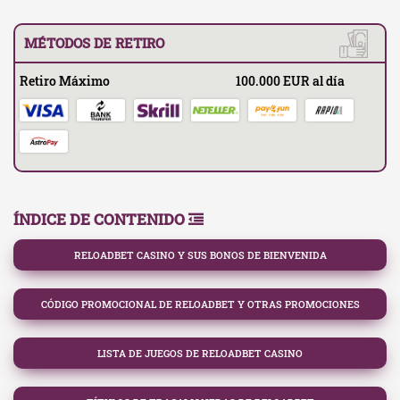
MÉTODOS DE RETIRO
Retiro Máximo
100.000 EUR al día
ÍNDICE DE CONTENIDO
RELOADBET CASINO Y SUS BONOS DE BIENVENIDA
CÓDIGO PROMOCIONAL DE RELOADBET Y OTRAS PROMOCIONES
LISTA DE JUEGOS DE RELOADBET CASINO