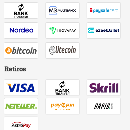
Retiros