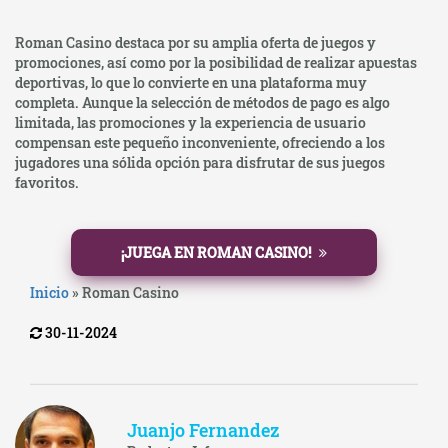
Roman Casino destaca por su amplia oferta de juegos y
promociones, así como por la posibilidad de realizar apuestas
deportivas, lo que lo convierte en una plataforma muy
completa. Aunque la selección de métodos de pago es algo
limitada, las promociones y la experiencia de usuario
compensan este pequeño inconveniente, ofreciendo a los
jugadores una sólida opción para disfrutar de sus juegos
favoritos.
¡JUEGA EN ROMAN CASINO!
Inicio
»
Roman Casino
30-11-2024
Juanjo Fernandez