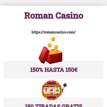
Roman Casino
https://romancasino.com/
150% HASTA 150€
150 TIRADAS GRATIS