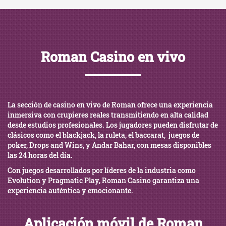
Roman Casino en vivo
La sección de casino en vivo de Roman ofrece una experiencia
inmersiva con crupieres reales transmitiendo en alta calidad
desde estudios profesionales. Los jugadores pueden disfrutar de
clásicos como el blackjack, la ruleta, el baccarat, juegos de
poker, Drops and Wins, y Andar Bahar, con mesas disponibles
las 24 horas del día.
Con juegos desarrollados por líderes de la industria como
Evolution y Pragmatic Play, Roman Casino garantiza una
experiencia auténtica y emocionante.
Aplicación móvil de Roman