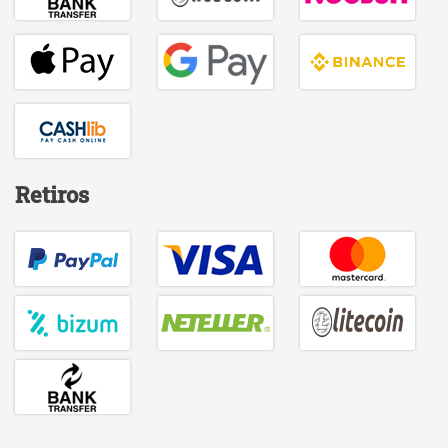
Retiros