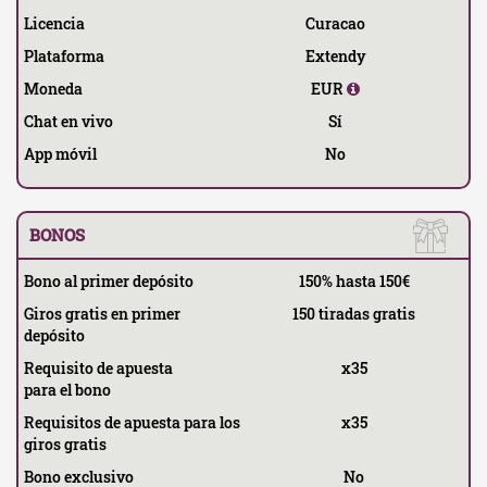
Licencia
Curacao
Plataforma
Extendy
Moneda
EUR
Chat en vivo
Sí
App móvil
No
BONOS
Bono al primer depósito
150% hasta 150€
Giros gratis en primer
150 tiradas gratis
depósito
Requisito de apuesta
x35
para el bono
Requisitos de apuesta para los
x35
giros gratis
Bono exclusivo
No