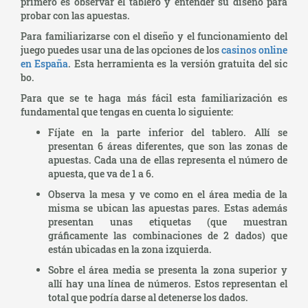
primero es observar el tablero y entender su diseño para
probar con las apuestas.
Para familiarizarse con el diseño y el funcionamiento del
juego puedes usar una de las opciones de los
casinos online
en España
. Esta herramienta es la versión gratuita del sic
bo.
Para que se te haga más fácil esta familiarización es
fundamental que tengas en cuenta lo siguiente:
Fíjate en la parte inferior del tablero. Allí se
presentan 6 áreas diferentes, que son las zonas de
apuestas. Cada una de ellas representa el número de
apuesta, que va de 1 a 6.
Observa la mesa y ve como en el área media de la
misma se ubican las apuestas pares. Estas además
presentan unas etiquetas (que muestran
gráficamente las combinaciones de 2 dados) que
están ubicadas en la zona izquierda.
Sobre el área media se presenta la zona superior y
allí hay una línea de números. Estos representan el
total que podría darse al detenerse los dados.