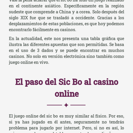
en el continente asiático. Específicamente en la región
sudeste que comprende a China y a corea. Solo después del
siglo XIX fue que se trasladó a occidente. Gracias a los
desplazamientos de estas poblaciones, es que hoy podemos
encontrarlo fácilmente en casinos.
En la actualidad, este nos presenta una tabla gráfica que
ilustra las diferentes apuestas que son permitidas. Se basa
en el uso de 3 dados y se puede encontrar en muchos
casinos. No solo en versión electrónica sino también como
juego online en vivo.
El paso del Sic Bo al casino
online
El juego online del sic bo es muy similar al físico. Por eso,
si ya has jugado en él antes, seguramente no tendrás
problema para jugarlo por internet. Pero, si no es así, lo