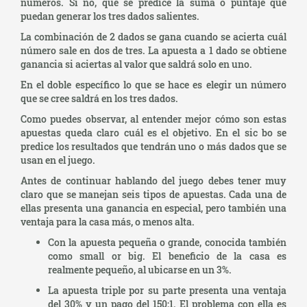
números. Si no, que se predice la suma o puntaje que
puedan generar los tres dados salientes.
La combinación de 2 dados se gana cuando se acierta cuál
número sale en dos de tres. La apuesta a 1 dado se obtiene
ganancia si aciertas al valor que saldrá solo en uno.
En el doble específico lo que se hace es elegir un número
que se cree saldrá en los tres dados.
Como puedes observar, al entender mejor cómo son estas
apuestas queda claro cuál es el objetivo. En el sic bo se
predice los resultados que tendrán uno o más dados que se
usan en el juego.
Antes de continuar hablando del juego debes tener muy
claro que se manejan seis tipos de apuestas. Cada una de
ellas presenta una ganancia en especial, pero también una
ventaja para la casa más, o menos alta.
Con la apuesta pequeña o grande, conocida también
como small or big. El beneficio de la casa es
realmente pequeño, al ubicarse en un 3%.
La apuesta triple por su parte presenta una ventaja
del 30% y un pago del 150:1. El problema con ella es