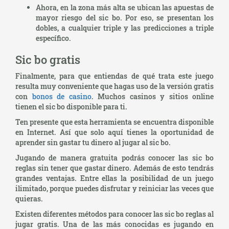
Ahora, en la zona más alta se ubican las apuestas de
mayor riesgo del sic bo. Por eso, se presentan los
dobles, a cualquier triple y las predicciones a triple
específico.
Sic bo gratis
Finalmente, para que entiendas de qué trata este juego
resulta muy conveniente que hagas uso de la versión gratis
con
bonos de casino
. Muchos casinos y sitios online
tienen el sic bo disponible para ti.
Ten presente que esta herramienta se encuentra disponible
en Internet. Así que solo aquí tienes la oportunidad de
aprender sin gastar tu dinero al jugar al sic bo.
Jugando de manera gratuita podrás conocer las sic bo
reglas sin tener que gastar dinero. Además de esto tendrás
grandes ventajas. Entre ellas la posibilidad de un juego
ilimitado, porque puedes disfrutar y reiniciar las veces que
quieras.
Existen diferentes métodos para conocer las sic bo reglas al
jugar gratis. Una de las más conocidas es jugando en