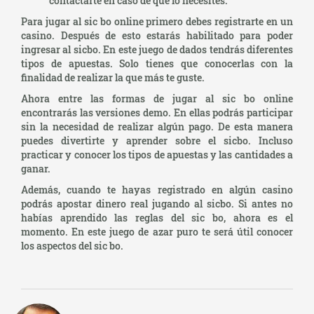
contactarte en caso de que lo necesites.
Para jugar al sic bo online primero debes registrarte en un
casino. Después de esto estarás habilitado para poder
ingresar al sicbo. En este juego de dados tendrás diferentes
tipos de apuestas. Solo tienes que conocerlas con la
finalidad de realizar la que más te guste.
Ahora entre las formas de jugar al sic bo online
encontrarás las versiones demo. En ellas podrás participar
sin la necesidad de realizar algún pago. De esta manera
puedes divertirte y aprender sobre el sicbo. Incluso
practicar y conocer los tipos de apuestas y las cantidades a
ganar.
Además, cuando te hayas registrado en algún casino
podrás apostar dinero real jugando al sicbo. Si antes no
habías aprendido las reglas del sic bo, ahora es el
momento. En este juego de azar puro te será útil conocer
los aspectos del sic bo.