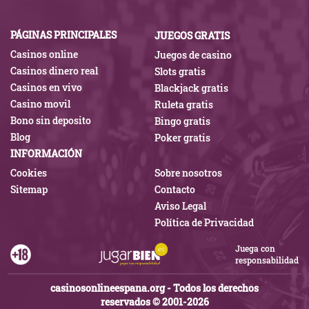
PÁGINAS PRINCIPALES
JUEGOS GRATIS
Casinos online
Juegos de casino
Casinos dinero real
Slots gratis
Casinos en vivo
Blackjack gratis
Casino movil
Ruleta gratis
Bono sin deposito
Bingo gratis
Blog
Poker gratis
INFORMACIÓN
Cookies
Sobre nosotros
Sitemap
Contacto
Aviso Legal
Política de Privacidad
Juega con
responsabilidad
casinosonlineespana.org - Todos los derechos
reservados © 2001-2026