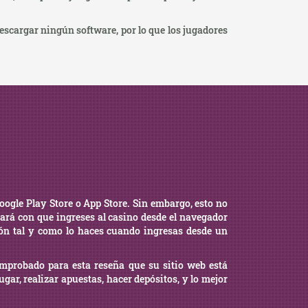
descargar ningún software, por lo que los jugadores
ogle Play Store o App Store. Sin embargo, esto no
stará con que ingreses al casino desde el navegador
ción tal y como lo haces cuando ingresas desde un
omprobado para esta reseña que su sitio web está
gar, realizar apuestas, hacer depósitos, y lo mejor