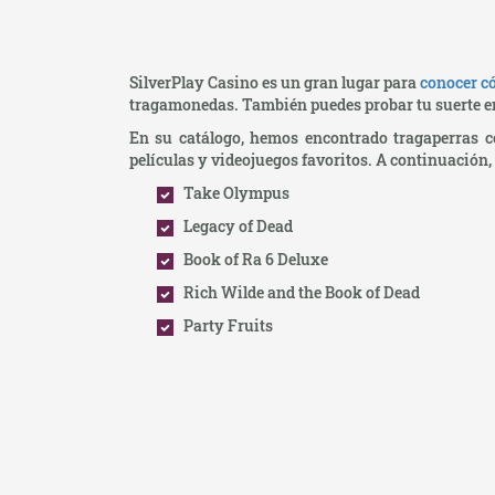
SilverPlay Casino es un gran lugar para
conocer c
tragamonedas. También puedes probar tu suerte en 
En su catálogo, hemos encontrado tragaperras con
películas y videojuegos favoritos. A continuació
Take Olympus
Legacy of Dead
Book of Ra 6 Deluxe
Rich Wilde and the Book of Dead
Party Fruits