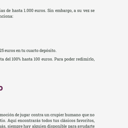
as de hasta 1.000 euros. Sin embargo, a su vez se
nciona:
5 euros en tu cuarto depósito.
a del 100% hasta 100 euros. Para poder redimirlo,
o
a emoción de jugar contra un crupier humano que no
tio. Aquí encontrarás todos tus clásicos favoritos,
emás, siempre hay alguien disponible para ayudarte