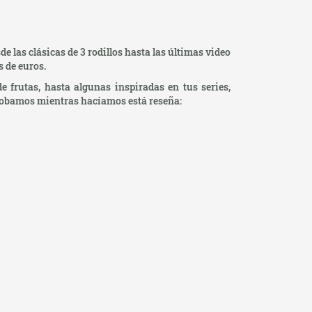
de las clásicas de 3 rodillos hasta las últimas video
s de euros.
e frutas, hasta algunas inspiradas en tus series,
probamos mientras hacíamos está reseña: