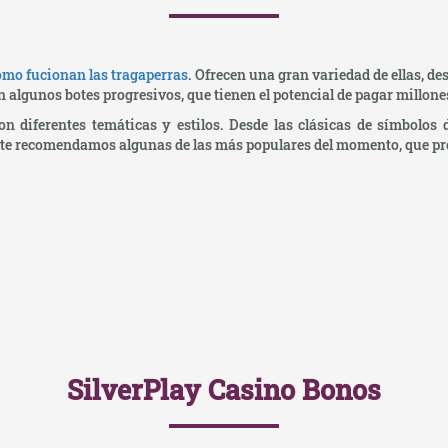
ómo fucionan las tragaperras
. Ofrecen una gran variedad de ellas, des
algunos botes progresivos, que tienen el potencial de pagar millone
 diferentes temáticas y estilos. Desde las clásicas de símbolos d
n, te recomendamos algunas de las más populares del momento, que 
SilverPlay Casino Bonos