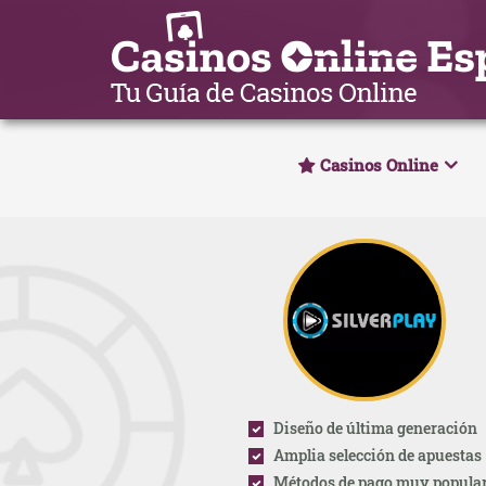
Casinos Online
Diseño de última generación
Amplia selección de apuestas
Métodos de pago muy popula