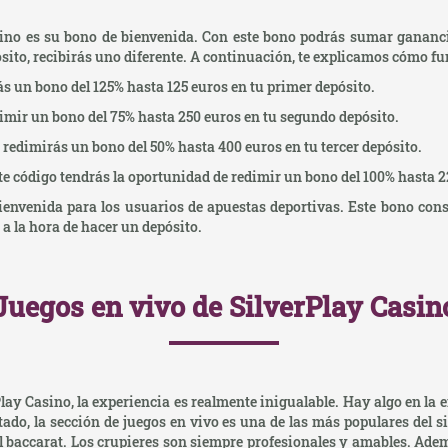
sino es su bono de bienvenida. Con este bono podrás sumar gananci
sito, recibirás uno diferente. A continuación, te explicamos cómo fu
s un bono del 125% hasta 125 euros en tu primer depósito.
imir un bono del 75% hasta 250 euros en tu segundo depósito.
 redimirás un bono del 50% hasta 400 euros en tu tercer depósito.
e código tendrás la oportunidad de redimir un bono del 100% hasta 22
nvenida para los usuarios de apuestas deportivas. Este bono const
 a la hora de hacer un depósito.
Juegos en vivo de SilverPlay Casin
Play Casino, la experiencia es realmente inigualable. Hay algo en l
ado, la sección de juegos en vivo es una de las más populares del si
el baccarat. Los crupieres son siempre profesionales y amables. Ad