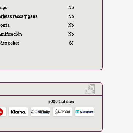
ingo
No
rjetas rasca y gana
No
tería
No
amificación
No
ideo poker
Sí
5000 € al mes