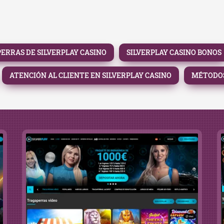
ERRAS DE SILVERPLAY CASINO
SILVERPLAY CASINO BONOS
ATENCIÓN AL CLIENTE EN SILVERPLAY CASINO
MÉTODOS