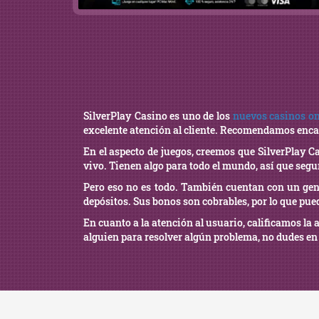
SilverPlay Casino es uno de los
nuevos casinos on
excelente atención al cliente. Recomendamos enca
En el aspecto de juegos, creemos que SilverPlay C
vivo. Tienen algo para todo el mundo, así que segu
Pero eso no es todo. También cuentan con un gen
depósitos. Sus bonos son cobrables, por lo que pued
En cuanto a la atención al usuario, calificamos la 
alguien para resolver algún problema, no dudes en h