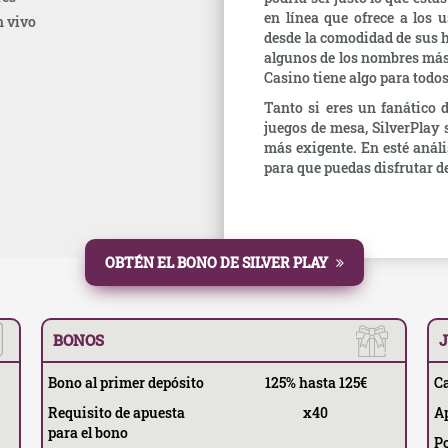
en línea que ofrece a los 
n vivo
desde la comodidad de sus 
algunos de los nombres más 
Casino tiene algo para todos
Tanto si eres un fanático d
juegos de mesa, SilverPlay 
más exigente. En esté análi
para que puedas disfrutar d
OBTÉN EL BONO DE SILVER PLAY
BONOS
Bono al primer depósito
125% hasta 125€
C
Requisito de apuesta
x40
A
para el bono
P