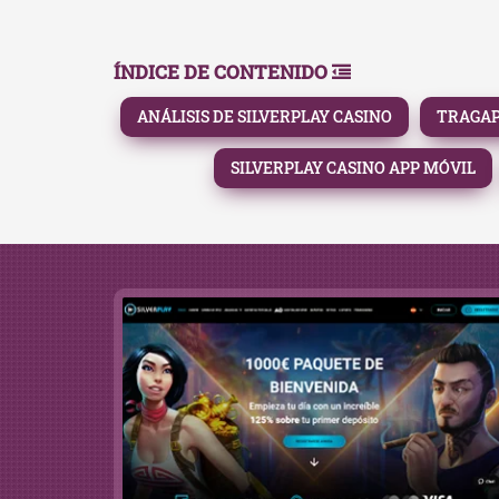
ÍNDICE DE CONTENIDO
ANÁLISIS DE SILVERPLAY CASINO
TRAGAP
SILVERPLAY CASINO APP MÓVIL