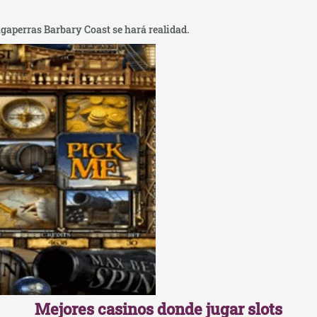
ragaperras Barbary Coast se hará realidad.
Mejores casinos donde jugar slots