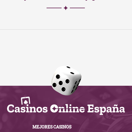
MEJORES CASINOS