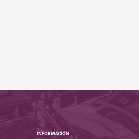
INFORMACIÓN