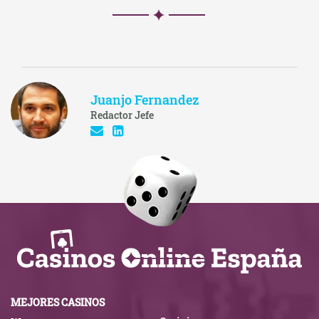
Juanjo Fernandez
Redactor Jefe
MEJORES CASINOS