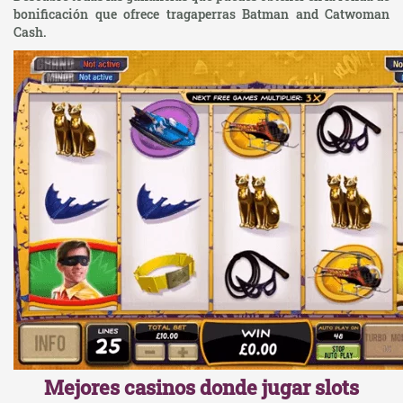
bonificación que ofrece tragaperras Batman and Catwoman
Cash.
Mejores casinos donde jugar slots