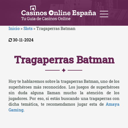
Inicio
»
Slots
»
Tragaperras Batman
30-11-2024
Tragaperras Batman
Hoy te hablaremos sobre la tragaperras Batman, uno de los
superhéroes más reconocidos. Los juegos de superhéroes
sin duda alguna llaman mucho la atención de los
jugadores. Por eso, si estás buscando una tragaperras con
dicha temática, te recomendamos jugar esta de
Amaya
Gaming
.