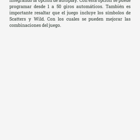
integrando la opción de autoplay. Con esta opción se puede
programar desde 1 a 50 giros automáticos. También es
importante resaltar que el juego incluye los símbolos de
Scatters y Wild. Con los cuales se pueden mejorar las
combinaciones del juego.