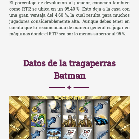
El porcentaje de devolución al jugador, conocido también
como RTP, se ubica en un 95,40 %. Esto deja a la casa con
una gran ventaja del 4,60 %, la cual resulta para muchos
jugadores considerablemente alta. Aunque debes tener en
cuenta que lo recomendado de manera general es jugar en
máquinas donde el RTP sea por lo menos superior al 95 %.
Datos de la tragaperras
Batman