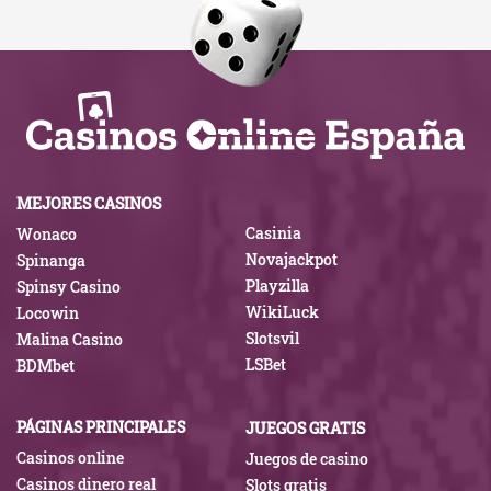
MEJORES CASINOS
Casinia
Wonaco
Novajackpot
Spinanga
Playzilla
Spinsy Casino
WikiLuck
Locowin
Slotsvil
Malina Casino
LSBet
BDMbet
PÁGINAS PRINCIPALES
JUEGOS GRATIS
Casinos online
Juegos de casino
Casinos dinero real
Slots gratis