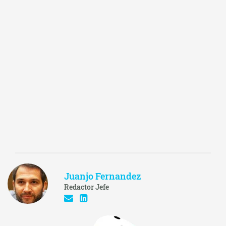
Juanjo Fernandez
Redactor Jefe