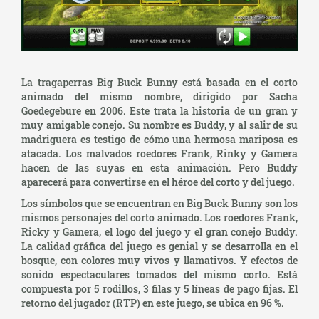
La tragaperras Big Buck Bunny está basada en el corto
animado del mismo nombre, dirigido por Sacha
Goedegebure en 2006. Este trata la historia de un gran y
muy amigable conejo. Su nombre es Buddy, y al salir de su
madriguera es testigo de cómo una hermosa mariposa es
atacada. Los malvados roedores Frank, Rinky y Gamera
hacen de las suyas en esta animación. Pero Buddy
aparecerá para convertirse en el héroe del corto y del juego.
Los símbolos que se encuentran en Big Buck Bunny son los
mismos personajes del corto animado. Los roedores Frank,
Ricky y Gamera, el logo del juego y el gran conejo Buddy.
La calidad gráfica del juego es genial y se desarrolla en el
bosque, con colores muy vivos y llamativos. Y efectos de
sonido espectaculares tomados del mismo corto. Está
compuesta por 5 rodillos, 3 filas y 5 líneas de pago fijas. El
retorno del jugador (RTP) en este juego, se ubica en 96 %.