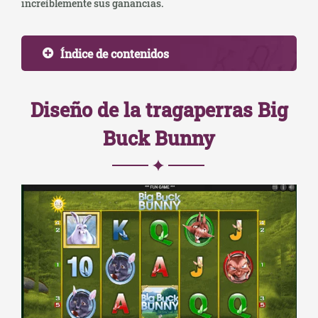
increíblemente sus ganancias.
Índice de contenidos
Diseño de la tragaperras Big
Buck Bunny