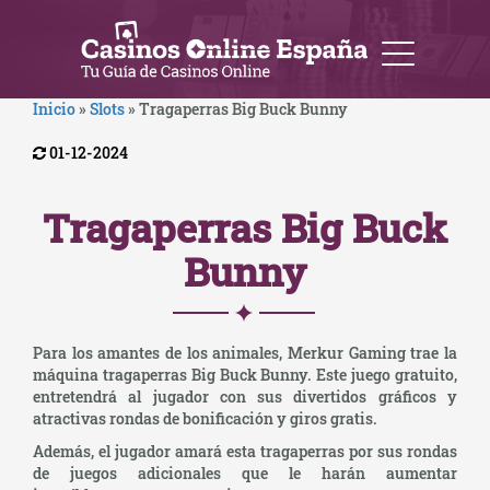
Inicio
»
Slots
»
Tragaperras Big Buck Bunny
01-12-2024
Tragaperras Big Buck
Bunny
Para los amantes de los animales, Merkur Gaming trae la
máquina tragaperras Big Buck Bunny. Este juego gratuito,
entretendrá al jugador con sus divertidos gráficos y
atractivas rondas de bonificación y giros gratis.
Además, el jugador amará esta tragaperras por sus rondas
de juegos adicionales que le harán aumentar