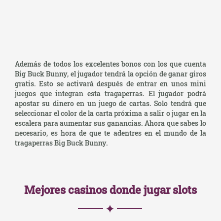
Además de todos los excelentes bonos con los que cuenta
Big Buck Bunny, el jugador tendrá la opción de ganar giros
gratis. Esto se activará después de entrar en unos mini
juegos que integran esta tragaperras. El jugador podrá
apostar su dinero en un juego de cartas. Solo tendrá que
seleccionar el color de la carta próxima a salir o jugar en la
escalera para aumentar sus ganancias. Ahora que sabes lo
necesario, es hora de que te adentres en el mundo de la
tragaperras Big Buck Bunny.
Mejores casinos donde jugar slots