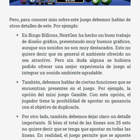
Pero, para conocer más sobre este juego debemos hablar de
otros detalles de este. Por ejemplo:
En Bingo Billions, NextGen ha hecho un buen trabajo
de diseño gráfico, presentando muy buenos gráficos,
aunque sus sonidos no son muy destacados. Esto no
quiere decir que en general el ambiente ofrecido no
sea atractivo. Pero sin duda alguna se hubiera
podido ofrecer una mejor experiencia de juego al
integrar un sonido ambiente agradable.
También, debemos hablar de ciertas funciones que se
encuentran presentes en el juego. Por ejemplo, la
opción del mini juego Gamble. Con esta opción, el
jugador tiene la posibilidad de apostar su ganancia
con el objetivo de duplicarla.
Por otro lado, también debemos dejar claro un detalle
importante. Si bien el total de las líneas son 25 esto
no quiere decir que se tenga que apostar en todas las
líneas. En realidad, el juego permite que se apueste