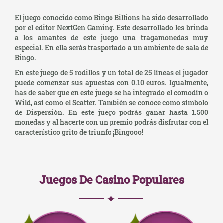
El juego conocido como Bingo Billions ha sido desarrollado
por el editor NextGen Gaming. Este desarrollado les brinda
a los amantes de este juego una tragamonedas muy
especial. En ella serás trasportado a un ambiente de sala de
Bingo.
En este juego de 5 rodillos y un total de 25 líneas el jugador
puede comenzar sus apuestas con 0.10 euros. Igualmente,
has de saber que en este juego se ha integrado el comodín o
Wild, así como el Scatter. También se conoce como símbolo
de Dispersión. En este juego podrás ganar hasta 1.500
monedas y al hacerte con un premio podrás disfrutar con el
característico grito de triunfo ¡Bingooo!
Juegos De Casino Populares