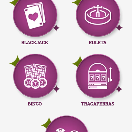
BLACKJACK
RULETA
BINGO
TRAGAPERRAS