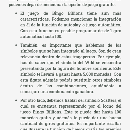
podemos dejar de mencionar la opción de juego gratuito.
El juego de Bingo Billions tiene aún más
características. Podemos mencionar la integración
en él de la función de autoplay o juego automático.
Con esta función es posible programar desde 1 giro
automático hasta 100.
También, es importante que hablemos de los
símbolos que se han integrado al juego. Son de gran
relevancia dentro de estas tragaperras. Por ejemplo,
has de saber que el símbolo del Wild se encuentra
presentando por la figura del hombre sonriente. Este
símbolo te llevará a ganar hasta 5.000 monedas. Con
esta figura además podrás sustituir otros símbolos
dentro de las combinaciones, ayudándote a
conseguir una combinación ganadora.
Por otro lado, debemos hablar del símbolo Scatters, el
cual se encuentra representando por el icono del
juego Bingo Billions. Este te puede dar hasta 100
monedas gratis y además te puede dar una buena
cantidad de giros gratuitos. Es importante resaltar
que durante la función de juegos gratis los premios