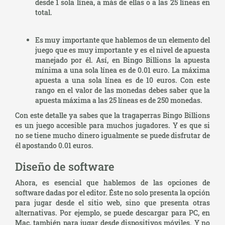
desde 1 sola línea, a más de ellas o a las 25 líneas en
total.
Es muy importante que hablemos de un elemento del
juego que es muy importante y es el nivel de apuesta
manejado por él. Así, en Bingo Billions la apuesta
mínima a una sola línea es de 0.01 euro. La máxima
apuesta a una sola línea es de 10 euros. Con este
rango en el valor de las monedas debes saber que la
apuesta máxima a las 25 líneas es de 250 monedas.
Con este detalle ya sabes que la tragaperras Bingo Billions
es un juego accesible para muchos jugadores. Y es que si
no se tiene mucho dinero igualmente se puede disfrutar de
él apostando 0.01 euros.
Diseño de software
Ahora, es esencial que hablemos de las opciones de
software dadas por el editor. Éste no solo presenta la opción
para jugar desde el sitio web, sino que presenta otras
alternativas. Por ejemplo, se puede descargar para PC, en
Mac, también para jugar desde dispositivos móviles. Y no