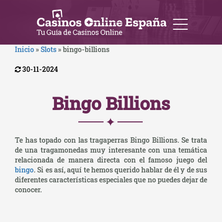
Inicio
»
Slots
»
bingo-billions
30-11-2024
Bingo Billions
Te has topado con las tragaperras Bingo Billions. Se trata
de una tragamonedas muy interesante con una temática
relacionada de manera directa con el famoso juego del
bingo
. Si es así, aquí te hemos querido hablar de él y de sus
diferentes características especiales que no puedes dejar de
conocer.